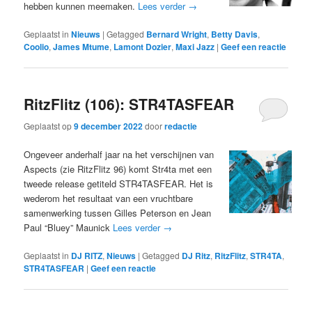
hebben kunnen meemaken.
Lees verder
→
Geplaatst in
Nieuws
|
Getagged
Bernard Wright
,
Betty Davis
,
Coolio
,
James Mtume
,
Lamont Dozier
,
Maxi Jazz
|
Geef een reactie
RitzFlitz (106): STR4TASFEAR
Geplaatst op
9 december 2022
door
redactie
Ongeveer anderhalf jaar na het verschijnen van
Aspects (zie RitzFlitz 96) komt Str4ta met een
tweede release getiteld STR4TASFEAR. Het is
wederom het resultaat van een vruchtbare
samenwerking tussen Gilles Peterson en Jean
Paul “Bluey” Maunick
Lees verder
→
Geplaatst in
DJ RITZ
,
Nieuws
|
Getagged
DJ Ritz
,
RitzFlitz
,
STR4TA
,
STR4TASFEAR
|
Geef een reactie