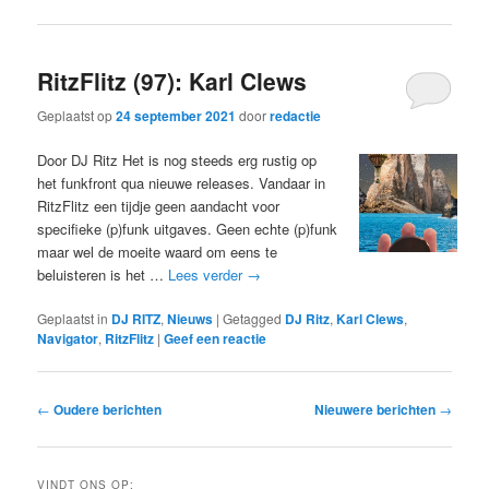
RitzFlitz (97): Karl Clews
Geplaatst op
24 september 2021
door
redactie
Door DJ Ritz Het is nog steeds erg rustig op
het funkfront qua nieuwe releases. Vandaar in
RitzFlitz een tijdje geen aandacht voor
specifieke (p)funk uitgaves. Geen echte (p)funk
maar wel de moeite waard om eens te
beluisteren is het …
Lees verder
→
Geplaatst in
DJ RITZ
,
Nieuws
|
Getagged
DJ Ritz
,
Karl Clews
,
Navigator
,
RitzFlitz
|
Geef een reactie
Bericht
←
Oudere berichten
Nieuwere berichten
→
navigatie
VINDT ONS OP: