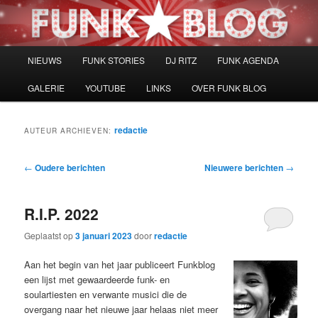
Spring
Spring
naar
naar
de
de
primaire
secundaire
Hoofdmenu
NIEUWS
FUNK STORIES
DJ RITZ
FUNK AGENDA
inhoud
inhoud
GALERIE
YOUTUBE
LINKS
OVER FUNK BLOG
redactie
AUTEUR ARCHIEVEN:
Bericht
←
Oudere berichten
Nieuwere berichten
→
navigatie
R.I.P. 2022
Geplaatst op
3 januari 2023
door
redactie
Aan het begin van het jaar publiceert Funkblog
een lijst met gewaardeerde funk- en
soulartiesten en verwante musici die de
overgang naar het nieuwe jaar helaas niet meer