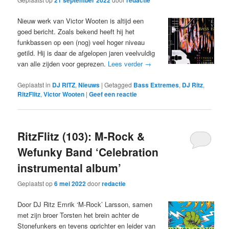
21 september 2022
redactie
Nieuw werk van Victor Wooten is altijd een
goed bericht. Zoals bekend heeft hij het
funkbassen op een (nog) veel hoger niveau
getild. Hij is daar de afgelopen jaren veelvuldig
van alle zijden voor geprezen.
Lees verder
→
Geplaatst in
DJ RITZ
,
Nieuws
|
Getagged
Bass Extremes
,
DJ Ritz
,
RitzFlitz
,
Victor Wooten
|
Geef een reactie
RitzFlitz (103): M-Rock &
Wefunky Band ‘Celebration
instrumental album’
Geplaatst op
6 mei 2022
door
redactie
Door DJ Ritz Emrik ‘M-Rock’ Larsson, samen
met zijn broer Torsten het brein achter de
Stonefunkers en tevens oprichter en leider van