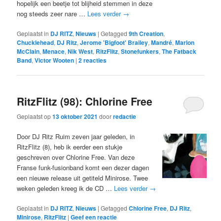
hopelijk een beetje tot blijheid stemmen in deze
nog steeds zeer nare …
Lees verder
→
Geplaatst in
DJ RITZ
,
Nieuws
|
Getagged
9th Creation
,
Chucklehead
,
DJ Ritz
,
Jerome 'Bigfoot' Brailey
,
Mandré
,
Marlon
McClain
,
Menace
,
Nik West
,
RitzFlitz
,
Stonefunkers
,
The Fatback
Band
,
Victor Wooten
|
2
reacties
RitzFlitz (98): Chlorine Free
Geplaatst op
13 oktober 2021
door
redactie
Door DJ Ritz Ruim zeven jaar geleden, in
RitzFlitz (8), heb ik eerder een stukje
geschreven over Chlorine Free. Van deze
Franse funk-fusionband komt een dezer dagen
een nieuwe release uit getiteld Minirose. Twee
weken geleden kreeg ik de CD …
Lees verder
→
Geplaatst in
DJ RITZ
,
Nieuws
|
Getagged
Chlorine Free
,
DJ Ritz
,
Minirose
,
RitzFlitz
|
Geef een reactie