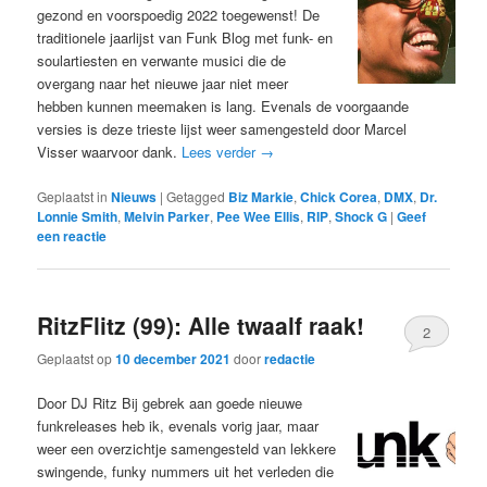
gezond en voorspoedig 2022 toegewenst! De
traditionele jaarlijst van Funk Blog met funk- en
soulartiesten en verwante musici die de
overgang naar het nieuwe jaar niet meer
hebben kunnen meemaken is lang. Evenals de voorgaande
versies is deze trieste lijst weer samengesteld door Marcel
Visser waarvoor dank.
Lees verder
→
Geplaatst in
Nieuws
|
Getagged
Biz Markie
,
Chick Corea
,
DMX
,
Dr.
Lonnie Smith
,
Melvin Parker
,
Pee Wee Ellis
,
RIP
,
Shock G
|
Geef
een reactie
RitzFlitz (99): Alle twaalf raak!
2
Geplaatst op
10 december 2021
door
redactie
Door DJ Ritz Bij gebrek aan goede nieuwe
funkreleases heb ik, evenals vorig jaar, maar
weer een overzichtje samengesteld van lekkere
swingende, funky nummers uit het verleden die