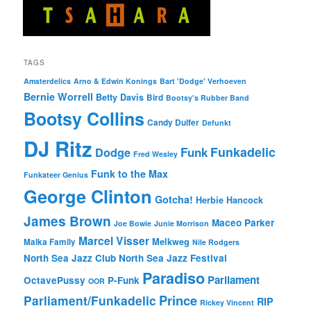
TAGS
Amsterdelics
Arno & Edwin Konings
Bart 'Dodge' Verhoeven
Bernie Worrell
Betty Davis
Bird
Bootsy's Rubber Band
Bootsy Collins
Candy Dulfer
Defunkt
DJ Ritz
Funkadelic
Funk
Dodge
Fred Wesley
Funk to the Max
Funkateer Genius
George Clinton
Gotcha!
Herbie Hancock
James Brown
Maceo Parker
Joe Bowie
Junie Morrison
Marcel Visser
Melkweg
Malka Family
Nile Rodgers
North Sea Jazz Club
North Sea Jazz Festival
Paradiso
Parliament
OctavePussy
P-Funk
OOR
Prince
Parliament/Funkadelic
RIP
Rickey Vincent