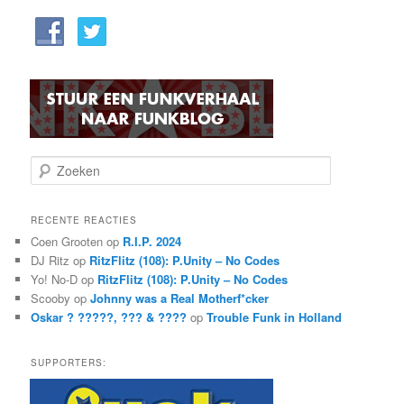
Z
o
e
k
RECENTE REACTIES
e
Coen Grooten
op
R.I.P. 2024
n
DJ Ritz
op
RitzFlitz (108): P.Unity – No Codes
Yo! No-D
op
RitzFlitz (108): P.Unity – No Codes
Scooby
op
Johnny was a Real Motherf*cker
Oskar ? ?????, ??? & ????
op
Trouble Funk in Holland
SUPPORTERS: