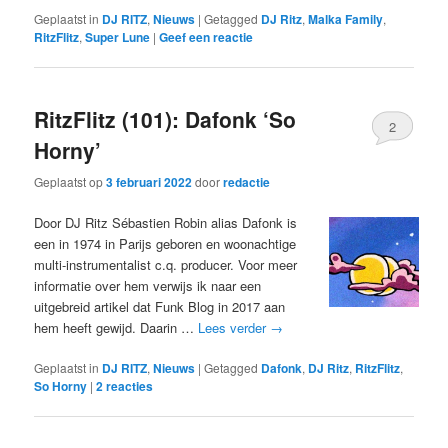
Geplaatst in
DJ RITZ
,
Nieuws
|
Getagged
DJ Ritz
,
Malka Family
,
RitzFlitz
,
Super Lune
|
Geef een reactie
RitzFlitz (101): Dafonk ‘So
2
Horny’
Geplaatst op
3 februari 2022
door
redactie
Door DJ Ritz Sébastien Robin alias Dafonk is
een in 1974 in Parijs geboren en woonachtige
multi-instrumentalist c.q. producer. Voor meer
informatie over hem verwijs ik naar een
uitgebreid artikel dat Funk Blog in 2017 aan
hem heeft gewijd. Daarin …
Lees verder
→
Geplaatst in
DJ RITZ
,
Nieuws
|
Getagged
Dafonk
,
DJ Ritz
,
RitzFlitz
,
So Horny
|
2
reacties