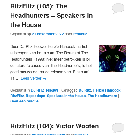
RitzFlitz (105): The
Headhunters – Speakers in
the House
Geplaatst op
21 november 2022
door
redactie
Door DJ Ritz Hoewel Herbie Hancock na het
uitbrengen van het album ‘The Return of The
Headhunters’ (1998) niet meer betrokken is bij
de latere releases van The Headhunters, is het
goed nieuws dat na de release van ‘Platinum’
11 …
Lees verder
→
Geplaatst in
DJ RITZ
,
Nieuws
|
Getagged
DJ Ritz
,
Herbie Hancock
,
RitzFlitz
,
Ropeadope
,
Speakers in the House
,
The Headhunters
|
Geef een reactie
RitzFlitz (104): Victor Wooten
Geplaatst op
door