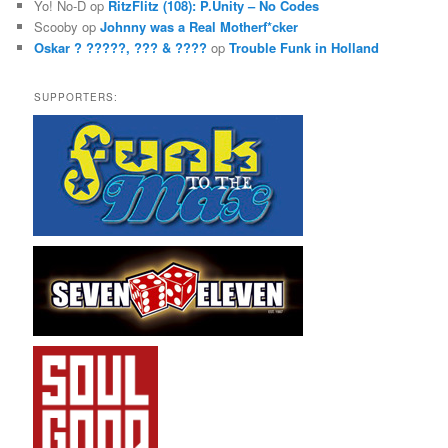
Yo! No-D
op
RitzFlitz (108): P.Unity – No Codes
Scooby
op
Johnny was a Real Motherf*cker
Oskar ? ?????, ??? & ????
op
Trouble Funk in Holland
SUPPORTERS: