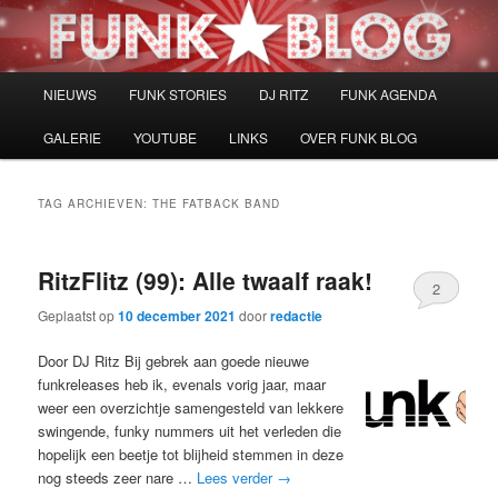
Spring
Spring
naar
naar
de
de
primaire
secundaire
Hoofdmenu
NIEUWS
FUNK STORIES
DJ RITZ
FUNK AGENDA
inhoud
inhoud
GALERIE
YOUTUBE
LINKS
OVER FUNK BLOG
TAG ARCHIEVEN:
THE FATBACK BAND
RitzFlitz (99): Alle twaalf raak!
2
Geplaatst op
10 december 2021
door
redactie
Door DJ Ritz Bij gebrek aan goede nieuwe
funkreleases heb ik, evenals vorig jaar, maar
weer een overzichtje samengesteld van lekkere
swingende, funky nummers uit het verleden die
hopelijk een beetje tot blijheid stemmen in deze
nog steeds zeer nare …
Lees verder
→