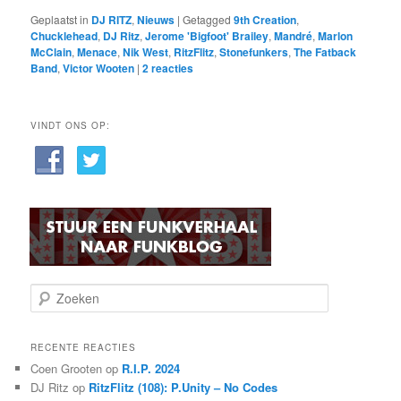
Geplaatst in
DJ RITZ
,
Nieuws
|
Getagged
9th Creation
,
Chucklehead
,
DJ Ritz
,
Jerome 'Bigfoot' Brailey
,
Mandré
,
Marlon
McClain
,
Menace
,
Nik West
,
RitzFlitz
,
Stonefunkers
,
The Fatback
Band
,
Victor Wooten
|
2
reacties
VINDT ONS OP:
Z
o
e
k
RECENTE REACTIES
e
Coen Grooten
op
R.I.P. 2024
n
DJ Ritz
op
RitzFlitz (108): P.Unity – No Codes