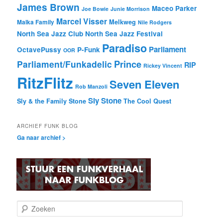
James Brown
Maceo Parker
Joe Bowie
Junie Morrison
Marcel Visser
Melkweg
Malka Family
Nile Rodgers
North Sea Jazz Club
North Sea Jazz Festival
Paradiso
Parliament
OctavePussy
P-Funk
OOR
Prince
Parliament/Funkadelic
RIP
Rickey Vincent
RitzFlitz
Seven Eleven
Rob Manzoli
Sly Stone
Sly & the Family Stone
The Cool Quest
ARCHIEF FUNK BLOG
Ga naar archief >
Z
o