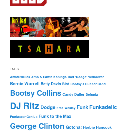
TAGS
Amsterdelics
Arno & Edwin Konings
Bart 'Dodge' Verhoeven
Bernie Worrell
Betty Davis
Bird
Bootsy's Rubber Band
Bootsy Collins
Candy Dulfer
Defunkt
DJ Ritz
Funkadelic
Funk
Dodge
Fred Wesley
Funk to the Max
Funkateer Genius
George Clinton
Gotcha!
Herbie Hancock