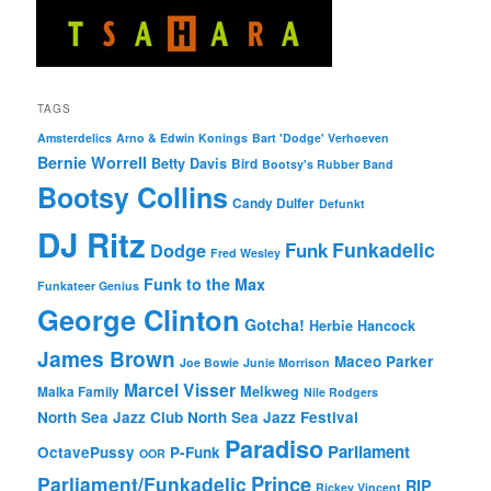
TAGS
Amsterdelics
Arno & Edwin Konings
Bart 'Dodge' Verhoeven
Bernie Worrell
Betty Davis
Bird
Bootsy's Rubber Band
Bootsy Collins
Candy Dulfer
Defunkt
DJ Ritz
Funkadelic
Funk
Dodge
Fred Wesley
Funk to the Max
Funkateer Genius
George Clinton
Gotcha!
Herbie Hancock
James Brown
Maceo Parker
Joe Bowie
Junie Morrison
Marcel Visser
Melkweg
Malka Family
Nile Rodgers
North Sea Jazz Club
North Sea Jazz Festival
Paradiso
Parliament
OctavePussy
P-Funk
OOR
Prince
Parliament/Funkadelic
RIP
Rickey Vincent