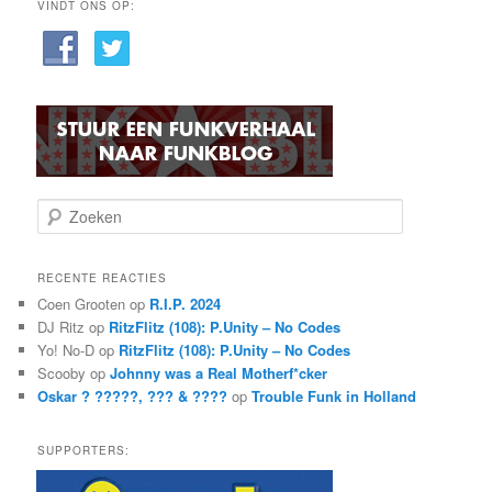
VINDT ONS OP:
Z
o
e
k
RECENTE REACTIES
e
Coen Grooten
op
R.I.P. 2024
n
DJ Ritz
op
RitzFlitz (108): P.Unity – No Codes
Yo! No-D
op
RitzFlitz (108): P.Unity – No Codes
Scooby
op
Johnny was a Real Motherf*cker
Oskar ? ?????, ??? & ????
op
Trouble Funk in Holland
SUPPORTERS: