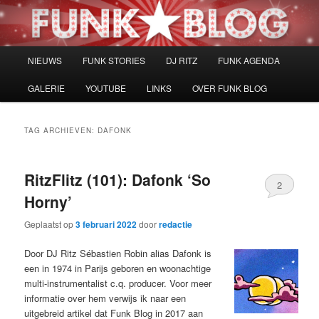
Spring
Spring
naar
naar
de
de
primaire
secundaire
Hoofdmenu
NIEUWS
FUNK STORIES
DJ RITZ
FUNK AGENDA
inhoud
inhoud
GALERIE
YOUTUBE
LINKS
OVER FUNK BLOG
TAG ARCHIEVEN:
DAFONK
RitzFlitz (101): Dafonk ‘So
2
Horny’
Geplaatst op
3 februari 2022
door
redactie
Door DJ Ritz Sébastien Robin alias Dafonk is
een in 1974 in Parijs geboren en woonachtige
multi-instrumentalist c.q. producer. Voor meer
informatie over hem verwijs ik naar een
uitgebreid artikel dat Funk Blog in 2017 aan