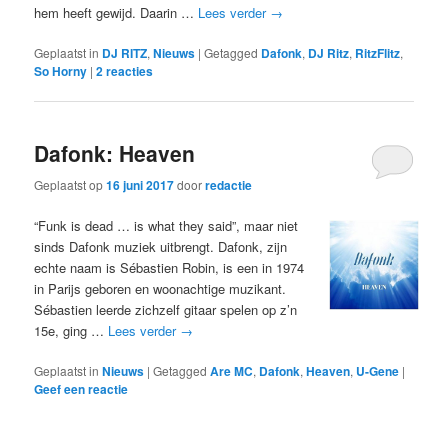
hem heeft gewijd. Daarin …
Lees verder
→
Geplaatst in
DJ RITZ
,
Nieuws
|
Getagged
Dafonk
,
DJ Ritz
,
RitzFlitz
,
So Horny
|
2
reacties
Dafonk: Heaven
Geplaatst op
16 juni 2017
door
redactie
“Funk is dead … is what they said”, maar niet
sinds Dafonk muziek uitbrengt. Dafonk, zijn
echte naam is Sébastien Robin, is een in 1974
in Parijs geboren en woonachtige muzikant.
Sébastien leerde zichzelf gitaar spelen op z’n
15e, ging …
Lees verder
→
Geplaatst in
Nieuws
|
Getagged
Are MC
,
Dafonk
,
Heaven
,
U-Gene
|
Geef een reactie