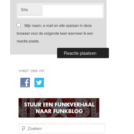
Site
Mijn naam, e-mail en site opslaan in deze
browser voor de volgende keer wanneer ik een
reactie plaats.
VINDT ONS OP:
Z
o