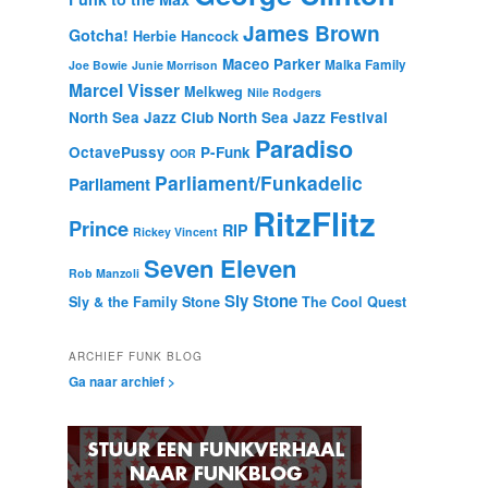
James Brown
Gotcha!
Herbie Hancock
Maceo Parker
Malka Family
Joe Bowie
Junie Morrison
Marcel Visser
Melkweg
Nile Rodgers
North Sea Jazz Club
North Sea Jazz Festival
Paradiso
OctavePussy
P-Funk
OOR
Parliament/Funkadelic
Parliament
RitzFlitz
Prince
RIP
Rickey Vincent
Seven Eleven
Rob Manzoli
Sly Stone
Sly & the Family Stone
The Cool Quest
ARCHIEF FUNK BLOG
Ga naar archief >