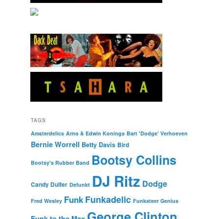
TAGS
Amsterdelics
Arno & Edwin Konings
Bart 'Dodge' Verhoeven
Bernie Worrell
Betty Davis
Bird
Bootsy Collins
Bootsy's Rubber Band
DJ Ritz
Dodge
Candy Dulfer
Defunkt
Funkadelic
Funk
Fred Wesley
Funkateer Genius
George Clinton
Funk to the Max