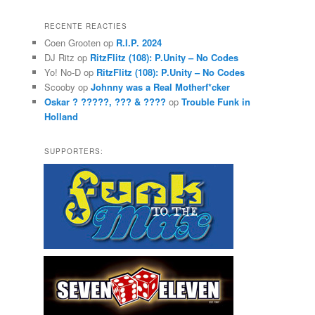
e
k
RECENTE REACTIES
e
Coen Grooten
op
R.I.P. 2024
n
DJ Ritz
op
RitzFlitz (108): P.Unity – No Codes
Yo! No-D
op
RitzFlitz (108): P.Unity – No Codes
Scooby
op
Johnny was a Real Motherf*cker
Oskar ? ?????, ??? & ????
op
Trouble Funk in
Holland
SUPPORTERS: