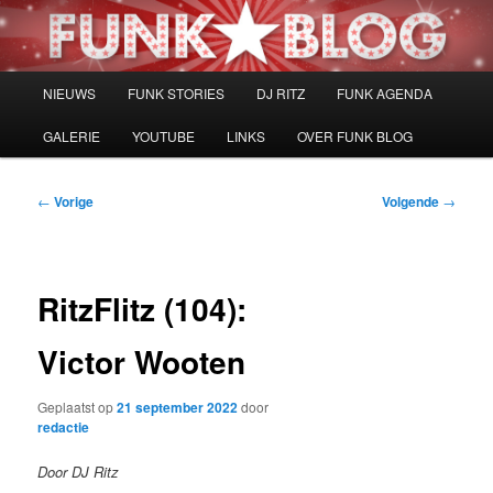
Spring
naar
de
primaire
Hoofdmenu
NIEUWS
FUNK STORIES
DJ RITZ
FUNK AGENDA
inhoud
GALERIE
YOUTUBE
LINKS
OVER FUNK BLOG
Bericht
←
Vorige
Volgende
→
navigatie
RitzFlitz (104):
Victor Wooten
Geplaatst op
21 september 2022
door
redactie
Door DJ Ritz