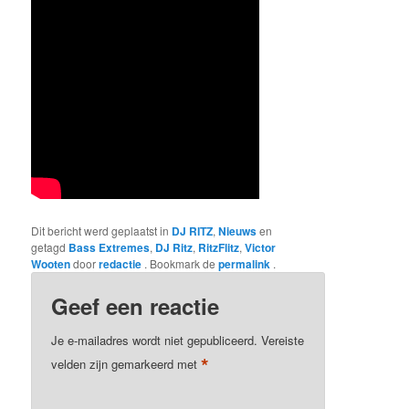
Dit bericht werd geplaatst in
DJ RITZ
,
Nieuws
en
getagd
Bass Extremes
,
DJ Ritz
,
RitzFlitz
,
Victor
Wooten
door
redactie
. Bookmark de
permalink
.
Geef een reactie
Je e-mailadres wordt niet gepubliceerd.
Vereiste
*
velden zijn gemarkeerd met