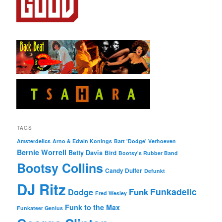
TAGS
Amsterdelics
Arno & Edwin Konings
Bart 'Dodge' Verhoeven
Bernie Worrell
Betty Davis
Bird
Bootsy's Rubber Band
Bootsy Collins
Candy Dulfer
Defunkt
DJ Ritz
Funkadelic
Funk
Dodge
Fred Wesley
Funk to the Max
Funkateer Genius