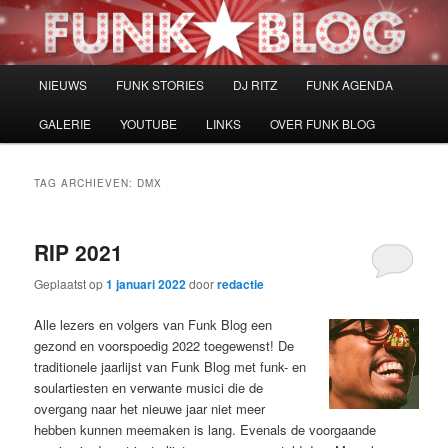
Spring
Spring
naar
naar
de
de
primaire
secundaire
Hoofdmenu
NIEUWS
FUNK STORIES
DJ RITZ
FUNK AGENDA
inhoud
inhoud
GALERIE
YOUTUBE
LINKS
OVER FUNK BLOG
TAG ARCHIEVEN:
DMX
RIP 2021
Geplaatst op
1 januari 2022
door
redactie
Alle lezers en volgers van Funk Blog een
gezond en voorspoedig 2022 toegewenst! De
traditionele jaarlijst van Funk Blog met funk- en
soulartiesten en verwante musici die de
overgang naar het nieuwe jaar niet meer
hebben kunnen meemaken is lang. Evenals de voorgaande