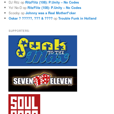
DJ Ritz
op
RitzFlitz (108): P.Unity – No Codes
Yo! No-D
op
RitzFlitz (108): P.Unity – No Codes
Scooby
op
Johnny was a Real Motherf*cker
Oskar ? ?????, ??? & ????
op
Trouble Funk in Holland
SUPPORTERS: