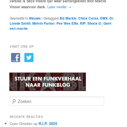
versies is deze trieste lijst weer samengesteld door Marcel
Visser waarvoor dank.
Lees verder
→
Geplaatst in
Nieuws
|
Getagged
Biz Markie
,
Chick Corea
,
DMX
,
Dr.
Lonnie Smith
,
Melvin Parker
,
Pee Wee Ellis
,
RIP
,
Shock G
|
Geef
een reactie
VINDT ONS OP:
Z
o
e
k
RECENTE REACTIES
e
Coen Grooten
op
R.I.P. 2024
n