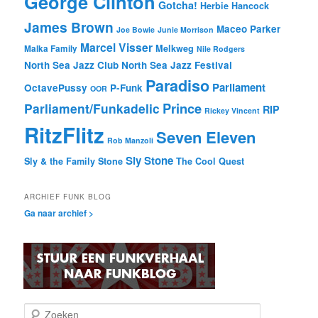
George Clinton
Gotcha!
Herbie Hancock
James Brown
Maceo Parker
Joe Bowie
Junie Morrison
Marcel Visser
Melkweg
Malka Family
Nile Rodgers
North Sea Jazz Club
North Sea Jazz Festival
Paradiso
Parliament
OctavePussy
P-Funk
OOR
Prince
Parliament/Funkadelic
RIP
Rickey Vincent
RitzFlitz
Seven Eleven
Rob Manzoli
Sly Stone
Sly & the Family Stone
The Cool Quest
ARCHIEF FUNK BLOG
Ga naar archief >
Z