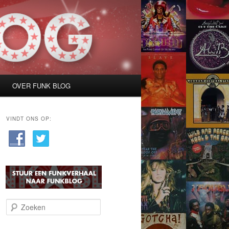
OVER FUNK BLOG
VINDT ONS OP:
Z
o
e