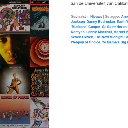
aan de Universiteit van Calif
Geplaatst in
Nieuws
|
Getagged
Arn
Jackson
,
Danny Bedrosian
,
Earth 
'Mudbone' Cooper
,
Gil Scott Heron
Kentyah
,
Lonnie Marshall
,
Marcel V
Seven Eleven
,
The New Midnight B
Weapon of Choice
,
Yo Mama's Big 