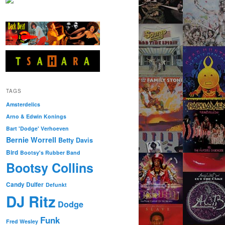
TAGS
Amsterdelics
Arno & Edwin Konings
Bart 'Dodge' Verhoeven
Bernie Worrell
Betty Davis
Bird
Bootsy's Rubber Band
Bootsy Collins
Candy Dulfer
Defunkt
DJ Ritz
Dodge
Funk
Fred Wesley