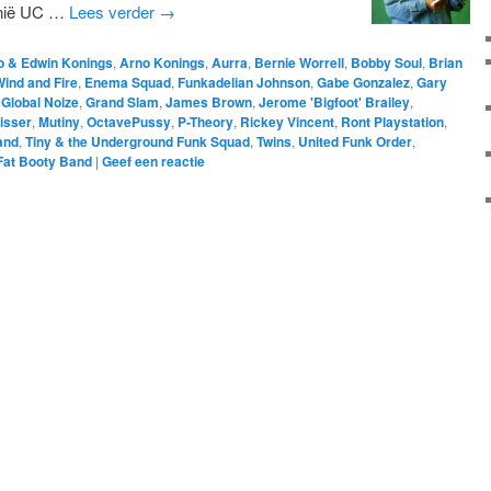
ornië UC …
Lees verder
→
o & Edwin Konings
,
Arno Konings
,
Aurra
,
Bernie Worrell
,
Bobby Soul
,
Brian
Wind and Fire
,
Enema Squad
,
Funkadelian Johnson
,
Gabe Gonzalez
,
Gary
,
Global Noize
,
Grand Slam
,
James Brown
,
Jerome 'Bigfoot' Brailey
,
isser
,
Mutiny
,
OctavePussy
,
P-Theory
,
Rickey Vincent
,
Ront Playstation
,
and
,
Tiny & the Underground Funk Squad
,
Twins
,
United Funk Order
,
Fat Booty Band
|
Geef een reactie