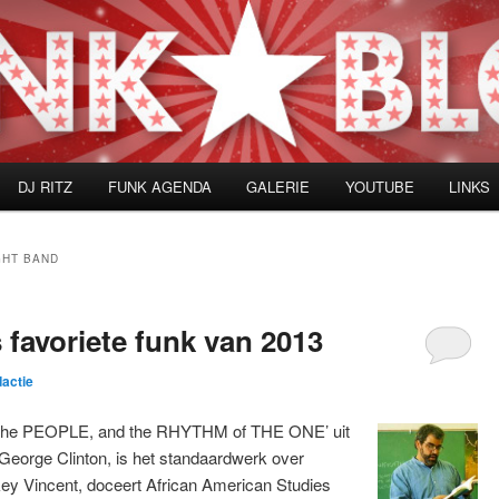
DJ RITZ
FUNK AGENDA
GALERIE
YOUTUBE
LINKS
GHT BAND
 favoriete funk van 2013
dactie
 the PEOPLE, and the RHYTHM of THE ONE’ uit
eorge Clinton, is het standaardwerk over
key Vincent, doceert African American Studies