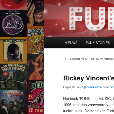
Spring
Spring
naar
naar
de
de
primaire
secundaire
inhoud
inhoud
Hoofdmenu
NIEUWS
FUNK STORIES
TAG ARCHIEVEN:
THE NEW MIDNI
Rickey Vincent’s
Geplaatst op
7 januari 2014
door
re
Het boek ‘FUNK, the MUSIC,
1996, met een voorwoord van G
funkmuziek. De schrijver, Ric