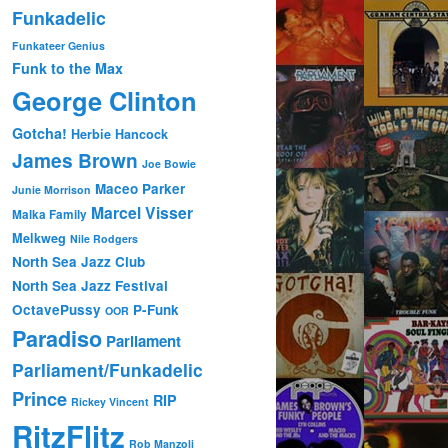
Funkadelic
Funkateer Genius
Funk to the Max
George Clinton
Gotcha!
Herbie Hancock
James Brown
Joe Bowie
Maceo Parker
Junie Morrison
Marcel Visser
Malka Family
Melkweg
Nile Rodgers
North Sea Jazz Club
North Sea Jazz Festival
OctavePussy
P-Funk
OOR
Paradiso
Parliament
Parliament/Funkadelic
Prince
RIP
Rickey Vincent
RitzFlitz
Rob Manzoli