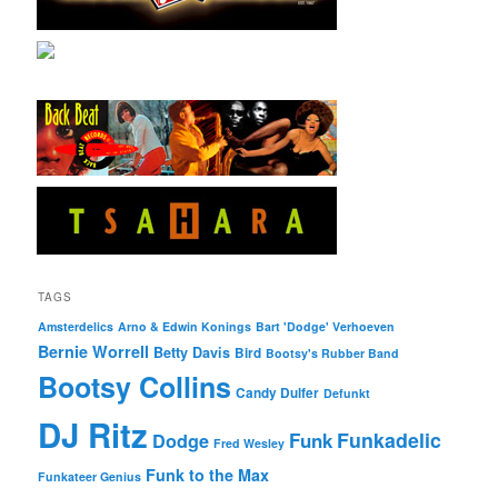
TAGS
Amsterdelics
Arno & Edwin Konings
Bart 'Dodge' Verhoeven
Bernie Worrell
Betty Davis
Bird
Bootsy's Rubber Band
Bootsy Collins
Candy Dulfer
Defunkt
DJ Ritz
Funkadelic
Funk
Dodge
Fred Wesley
Funk to the Max
Funkateer Genius