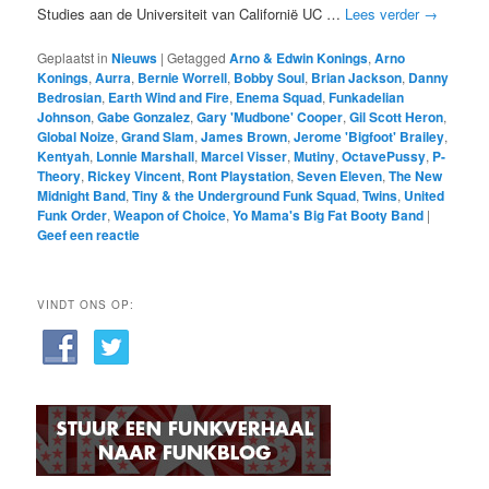
Studies aan de Universiteit van Californië UC …
Lees verder
→
Geplaatst in
Nieuws
|
Getagged
Arno & Edwin Konings
,
Arno
Konings
,
Aurra
,
Bernie Worrell
,
Bobby Soul
,
Brian Jackson
,
Danny
Bedrosian
,
Earth Wind and Fire
,
Enema Squad
,
Funkadelian
Johnson
,
Gabe Gonzalez
,
Gary 'Mudbone' Cooper
,
Gil Scott Heron
,
Global Noize
,
Grand Slam
,
James Brown
,
Jerome 'Bigfoot' Brailey
,
Kentyah
,
Lonnie Marshall
,
Marcel Visser
,
Mutiny
,
OctavePussy
,
P-
Theory
,
Rickey Vincent
,
Ront Playstation
,
Seven Eleven
,
The New
Midnight Band
,
Tiny & the Underground Funk Squad
,
Twins
,
United
Funk Order
,
Weapon of Choice
,
Yo Mama's Big Fat Booty Band
|
Geef een reactie
VINDT ONS OP: