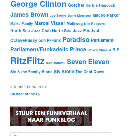
George Clinton
Gotcha!
Herbie Hancock
James Brown
Maceo Parker
Joe Bowie
Junie Morrison
Marcel Visser
Melkweg
Malka Family
Nile Rodgers
North Sea Jazz Club
North Sea Jazz Festival
Paradiso
Parliament
OctavePussy
P-Funk
OOR
Prince
Parliament/Funkadelic
RIP
Rickey Vincent
RitzFlitz
Seven Eleven
Rob Manzoli
Sly Stone
Sly & the Family Stone
The Cool Quest
ARCHIEF FUNK BLOG
Ga naar archief >
Z