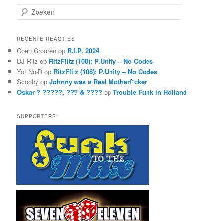
Z
o
e
k
RECENTE REACTIES
e
Coen Grooten
op
R.I.P. 2024
n
DJ Ritz
op
RitzFlitz (108): P.Unity – No Codes
Yo! No-D
op
RitzFlitz (108): P.Unity – No Codes
Scooby
op
Johnny was a Real Motherf*cker
Oskar ? ?????, ??? & ????
op
Trouble Funk in Holland
SUPPORTERS: