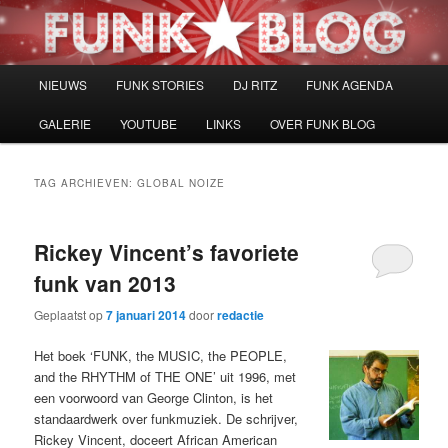
Spring
Spring
naar
naar
de
de
primaire
secundaire
Hoofdmenu
NIEUWS
FUNK STORIES
DJ RITZ
FUNK AGENDA
inhoud
inhoud
GALERIE
YOUTUBE
LINKS
OVER FUNK BLOG
TAG ARCHIEVEN:
GLOBAL NOIZE
Rickey Vincent’s favoriete
funk van 2013
Geplaatst op
7 januari 2014
door
redactie
Het boek ‘FUNK, the MUSIC, the PEOPLE,
and the RHYTHM of THE ONE’ uit 1996, met
een voorwoord van George Clinton, is het
standaardwerk over funkmuziek. De schrijver,
Rickey Vincent, doceert African American