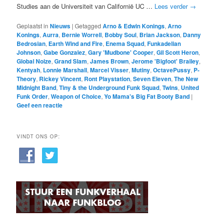
Studies aan de Universiteit van Californië UC …
Lees verder
→
Geplaatst in
Nieuws
|
Getagged
Arno & Edwin Konings
,
Arno
Konings
,
Aurra
,
Bernie Worrell
,
Bobby Soul
,
Brian Jackson
,
Danny
Bedrosian
,
Earth Wind and Fire
,
Enema Squad
,
Funkadelian
Johnson
,
Gabe Gonzalez
,
Gary 'Mudbone' Cooper
,
Gil Scott Heron
,
Global Noize
,
Grand Slam
,
James Brown
,
Jerome 'Bigfoot' Brailey
,
Kentyah
,
Lonnie Marshall
,
Marcel Visser
,
Mutiny
,
OctavePussy
,
P-
Theory
,
Rickey Vincent
,
Ront Playstation
,
Seven Eleven
,
The New
Midnight Band
,
Tiny & the Underground Funk Squad
,
Twins
,
United
Funk Order
,
Weapon of Choice
,
Yo Mama's Big Fat Booty Band
|
Geef een reactie
VINDT ONS OP: