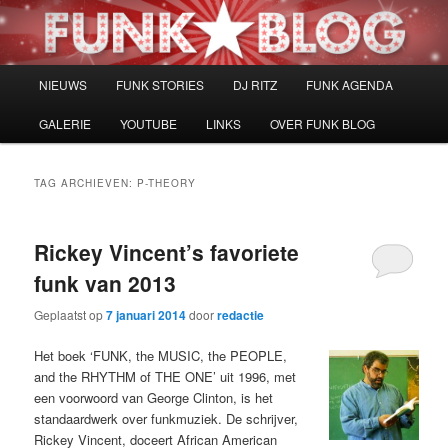
Spring
Spring
naar
naar
de
de
primaire
secundaire
Hoofdmenu
NIEUWS
FUNK STORIES
DJ RITZ
FUNK AGENDA
inhoud
inhoud
GALERIE
YOUTUBE
LINKS
OVER FUNK BLOG
TAG ARCHIEVEN:
P-THEORY
Rickey Vincent’s favoriete
funk van 2013
Geplaatst op
7 januari 2014
door
redactie
Het boek ‘FUNK, the MUSIC, the PEOPLE,
and the RHYTHM of THE ONE’ uit 1996, met
een voorwoord van George Clinton, is het
standaardwerk over funkmuziek. De schrijver,
Rickey Vincent, doceert African American