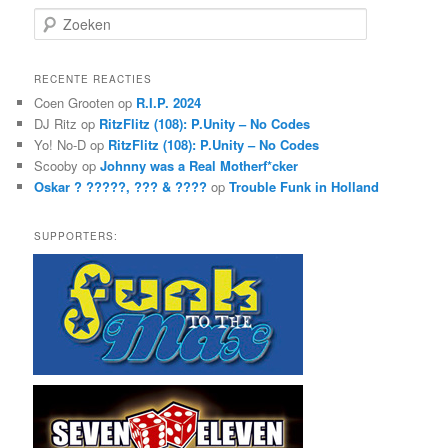
Z
o
e
k
RECENTE REACTIES
e
Coen Grooten
op
R.I.P. 2024
n
DJ Ritz
op
RitzFlitz (108): P.Unity – No Codes
Yo! No-D
op
RitzFlitz (108): P.Unity – No Codes
Scooby
op
Johnny was a Real Motherf*cker
Oskar ? ?????, ??? & ????
op
Trouble Funk in Holland
SUPPORTERS: