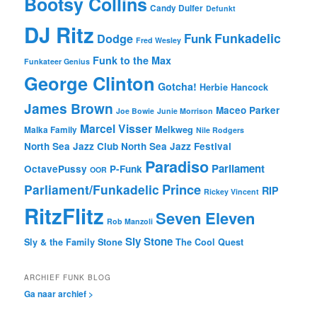
Bootsy Collins
Candy Dulfer
Defunkt
DJ Ritz
Funkadelic
Funk
Dodge
Fred Wesley
Funk to the Max
Funkateer Genius
George Clinton
Gotcha!
Herbie Hancock
James Brown
Maceo Parker
Joe Bowie
Junie Morrison
Marcel Visser
Melkweg
Malka Family
Nile Rodgers
North Sea Jazz Club
North Sea Jazz Festival
Paradiso
Parliament
OctavePussy
P-Funk
OOR
Prince
Parliament/Funkadelic
RIP
Rickey Vincent
RitzFlitz
Seven Eleven
Rob Manzoli
Sly Stone
Sly & the Family Stone
The Cool Quest
ARCHIEF FUNK BLOG
Ga naar archief >