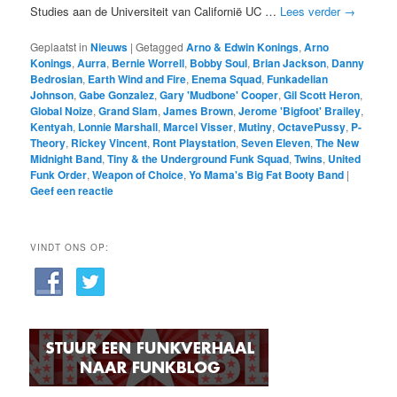
Studies aan de Universiteit van Californië UC …
Lees verder
→
Geplaatst in
Nieuws
|
Getagged
Arno & Edwin Konings
,
Arno
Konings
,
Aurra
,
Bernie Worrell
,
Bobby Soul
,
Brian Jackson
,
Danny
Bedrosian
,
Earth Wind and Fire
,
Enema Squad
,
Funkadelian
Johnson
,
Gabe Gonzalez
,
Gary 'Mudbone' Cooper
,
Gil Scott Heron
,
Global Noize
,
Grand Slam
,
James Brown
,
Jerome 'Bigfoot' Brailey
,
Kentyah
,
Lonnie Marshall
,
Marcel Visser
,
Mutiny
,
OctavePussy
,
P-
Theory
,
Rickey Vincent
,
Ront Playstation
,
Seven Eleven
,
The New
Midnight Band
,
Tiny & the Underground Funk Squad
,
Twins
,
United
Funk Order
,
Weapon of Choice
,
Yo Mama's Big Fat Booty Band
|
Geef een reactie
VINDT ONS OP: