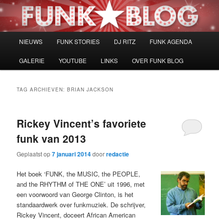
Spring
Spring
naar
naar
de
de
primaire
secundaire
Hoofdmenu
NIEUWS
FUNK STORIES
DJ RITZ
FUNK AGENDA
inhoud
inhoud
GALERIE
YOUTUBE
LINKS
OVER FUNK BLOG
TAG ARCHIEVEN:
BRIAN JACKSON
Rickey Vincent’s favoriete
funk van 2013
Geplaatst op
7 januari 2014
door
redactie
Het boek ‘FUNK, the MUSIC, the PEOPLE,
and the RHYTHM of THE ONE’ uit 1996, met
een voorwoord van George Clinton, is het
standaardwerk over funkmuziek. De schrijver,
Rickey Vincent, doceert African American