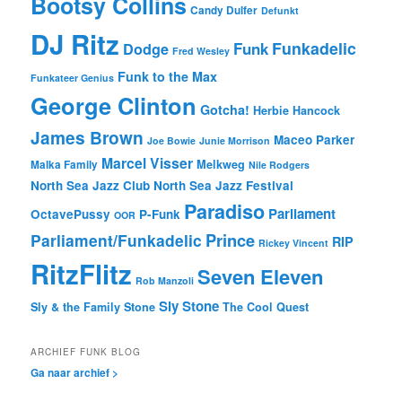
Bootsy Collins
Candy Dulfer
Defunkt
DJ Ritz
Funkadelic
Funk
Dodge
Fred Wesley
Funk to the Max
Funkateer Genius
George Clinton
Gotcha!
Herbie Hancock
James Brown
Maceo Parker
Joe Bowie
Junie Morrison
Marcel Visser
Melkweg
Malka Family
Nile Rodgers
North Sea Jazz Club
North Sea Jazz Festival
Paradiso
Parliament
OctavePussy
P-Funk
OOR
Prince
Parliament/Funkadelic
RIP
Rickey Vincent
RitzFlitz
Seven Eleven
Rob Manzoli
Sly Stone
Sly & the Family Stone
The Cool Quest
ARCHIEF FUNK BLOG
Ga naar archief >