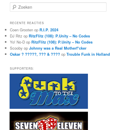
Z
o
e
k
RECENTE REACTIES
e
Coen Grooten
op
R.I.P. 2024
n
DJ Ritz
op
RitzFlitz (108): P.Unity – No Codes
Yo! No-D
op
RitzFlitz (108): P.Unity – No Codes
Scooby
op
Johnny was a Real Motherf*cker
Oskar ? ?????, ??? & ????
op
Trouble Funk in Holland
SUPPORTERS: