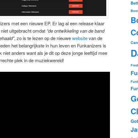
Bet
Boo
B
zers met een nieuwe EP. Er lag al een release klaar
Co
n niet uitgebracht omdat
“de ontwikkeling van de band
ehaald”
, zo is te lezen op de nieuwe
website
van de
Can
leden het belangrijkste in hun leven en Funkanizers is
D
 niet anders want als je dit op deze jonge leeftijd mee
rechte plek in de muziekwereld!
Fred
Fu
Funk
Fun
G
C
Got
Ja