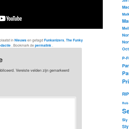
Joe
Mac
Mal
Mar
Mel
Nor
plaatst in
Nieuws
en getagd
Funkanizers
,
The Funky
Nor
edactie
. Bookmark de
permalink
.
Oc
e
P-F
Par
bliceerd.
Vereiste velden zijn gemarkeerd
Pa
Pr
RI
Rob 
Se
Sly
Sly