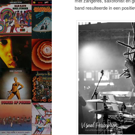
mét zangeres, saxofonist en gi
band resulteerde in een positi