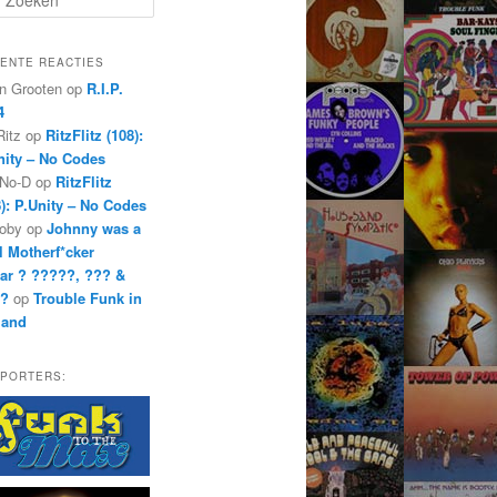
ENTE REACTIES
n Grooten
op
R.I.P.
4
Ritz
op
RitzFlitz (108):
nity – No Codes
 No-D
op
RitzFlitz
8): P.Unity – No Codes
oby
op
Johnny was a
l Motherf*cker
ar ? ?????, ??? &
??
op
Trouble Funk in
land
PORTERS: