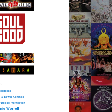
S
erdelics
o & Edwin Konings
 'Dodge' Verhoeven
nie Worrell