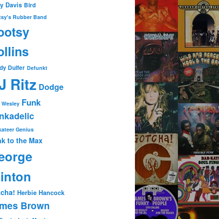
ty Davis
Bird
tsy's Rubber Band
ootsy
llins
dy Dulfer
Defunkt
J Ritz
Dodge
Funk
 Wesley
nkadelic
ateer Genius
k to the Max
eorge
linton
cha!
Herbie Hancock
mes Brown