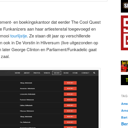
ement- en boekingskantoor dat eerder The Cool Quest
e Funkanizers aan haar artiestenstal toegevoegd en
n mooi
tourlijstje
. Ze staan dit jaar op verschillende
n ook in De Vorstin in Hilversum (live uitgezonden op
 later George Clinton en Parliament/Funkadelic gaat
 zaal.
TAG
Amst
Arn
Bart
Ber