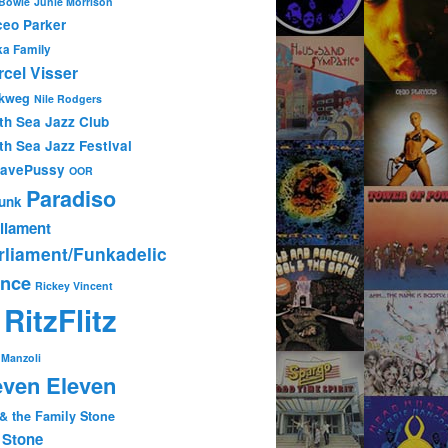
 Bowie
Junie Morrison
eo Parker
ka Family
cel Visser
kweg
Nile Rodgers
th Sea Jazz Club
th Sea Jazz Festival
tavePussy
OOR
Paradiso
unk
liament
rliament/Funkadelic
ince
Rickey Vincent
RitzFlitz
P
Manzoli
ven Eleven
 & the Family Stone
 Stone