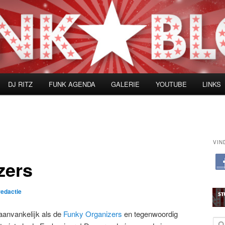
DJ RITZ
FUNK AGENDA
GALERIE
YOUTUBE
LINKS
VIN
zers
redactie
, aanvankelijk als de
Funky Organizers
en tegenwoordig
Z