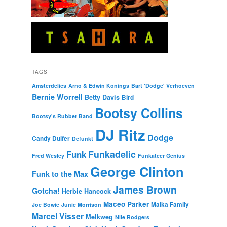
TAGS
Amsterdelics
Arno & Edwin Konings
Bart 'Dodge' Verhoeven
Bernie Worrell
Betty Davis
Bird
Bootsy Collins
Bootsy's Rubber Band
DJ Ritz
Dodge
Candy Dulfer
Defunkt
Funkadelic
Funk
Fred Wesley
Funkateer Genius
George Clinton
Funk to the Max
James Brown
Gotcha!
Herbie Hancock
Maceo Parker
Malka Family
Joe Bowie
Junie Morrison
Marcel Visser
Melkweg
Nile Rodgers