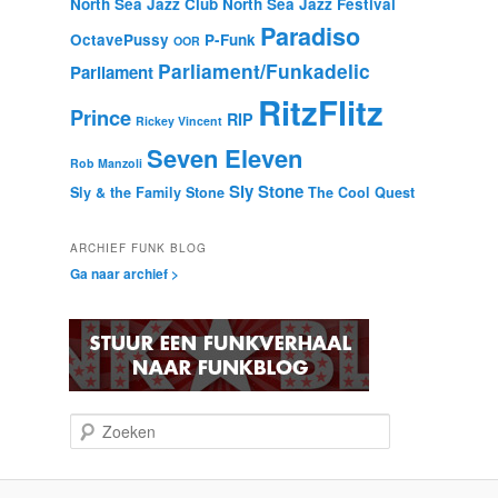
North Sea Jazz Club
North Sea Jazz Festival
Paradiso
OctavePussy
P-Funk
OOR
Parliament/Funkadelic
Parliament
RitzFlitz
Prince
RIP
Rickey Vincent
Seven Eleven
Rob Manzoli
Sly Stone
Sly & the Family Stone
The Cool Quest
ARCHIEF FUNK BLOG
Ga naar archief >
Z
o
e
k