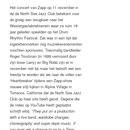
Het concert van Zapp op 11 november in
de de North Sea Jazz Club betekent voor
de groep een terugkeer naar het
Westergasfabriekterrein waar ze ruim 18
jaar geleden speelden op het Drum
Rhythm Festival. Dat was in een tijd dat
sigarettenmerken nog muziekevenementen
mochten sponsoren. Toenmalig bandleider
Roger Troutman (in 1999 vermoord door
zijn broer Larry) en Big Robb zijn er in
november niet bij maar het belooft wel een
feestje te worden als we naar de video van
‘Heartbreaker’ tijdens een Zapp-show
nieuwe stijl kijken in Alpine Village in
Torrance, Californie dat de North Sea Jazz
Club op haar site heeft gezet. Degene die
de video op YouTube heeft geplaatst
schrijft erbij:
“They put on a production
with a live band, wardrobe changes,
choreography and super dope music. If
you ever get a chance to go to a Zapp