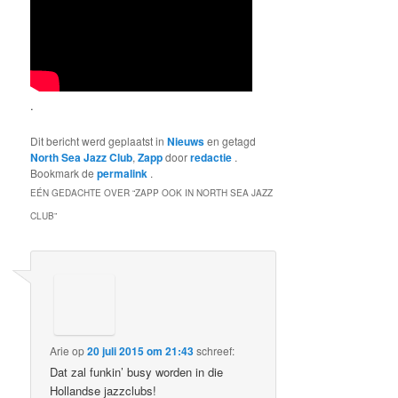
.
Dit bericht werd geplaatst in
Nieuws
en getagd
North Sea Jazz Club
,
Zapp
door
redactie
.
Bookmark de
permalink
.
EÉN GEDACHTE OVER “
ZAPP OOK IN NORTH SEA JAZZ
CLUB
”
Arie
op
20 juli 2015 om 21:43
schreef:
Dat zal funkin’ busy worden in die
Hollandse jazzclubs!