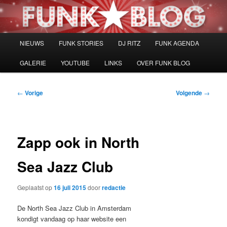
Spring
naar
de
primaire
Hoofdmenu
NIEUWS
FUNK STORIES
DJ RITZ
FUNK AGENDA
inhoud
GALERIE
YOUTUBE
LINKS
OVER FUNK BLOG
Bericht
←
Vorige
Volgende
→
navigatie
Zapp ook in North
Sea Jazz Club
Geplaatst op
16 juli 2015
door
redactie
De North Sea Jazz Club in Amsterdam
kondigt vandaag op haar website een