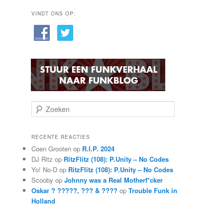
VINDT ONS OP:
Z
o
e
k
RECENTE REACTIES
e
Coen Grooten
op
R.I.P. 2024
n
DJ Ritz
op
RitzFlitz (108): P.Unity – No Codes
Yo! No-D
op
RitzFlitz (108): P.Unity – No Codes
Scooby
op
Johnny was a Real Motherf*cker
Oskar ? ?????, ??? & ????
op
Trouble Funk in
Holland