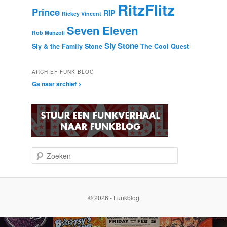
RitzFlitz
Prince
RIP
Rickey Vincent
Seven Eleven
Rob Manzoli
Sly Stone
Sly & the Family Stone
The Cool Quest
ARCHIEF FUNK BLOG
Ga naar archief >
Z
o
e
k
e
© 2026 - Funkblog
n