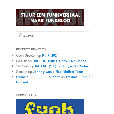
Z
o
e
k
RECENTE REACTIES
e
Coen Grooten
op
R.I.P. 2024
n
DJ Ritz
op
RitzFlitz (108): P.Unity – No Codes
Yo! No-D
op
RitzFlitz (108): P.Unity – No Codes
Scooby
op
Johnny was a Real Motherf*cker
Oskar ? ?????, ??? & ????
op
Trouble Funk in
Holland
SUPPORTERS: