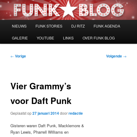
Spring
naar
de
primaire
Hoofdmenu
NIEUWS
FUNK STORIES
DJ RITZ
FUNK AGENDA
inhoud
GALERIE
YOUTUBE
LINKS
OVER FUNK BLOG
Bericht
←
Vorige
Volgende
→
navigatie
Vier Grammy’s
voor Daft Punk
Geplaatst op
27 januari 2014
door
redactie
Gisteren waren Daft Punk, Macklemore &
Ryan Lewis, Pharrell Williams en