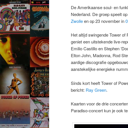
De
Amerikaanse soul- en fun
Nederland. De groep speelt o
Zwolle
en op 23 november in
0
Het altijd swingende Tower of 
geniet een uitstekende live-rep
Emilio Castillo en Stephen ‘Do
Elton John, Madonna, Rod Stew
aardige discografie opgebouwd
aanstekelijke energieke nummer
Sinds kort heeft Tower of Pow
bericht:
Ray Green
.
Kaarten voor de drie concerten 
Paradiso-concert kun je ook te