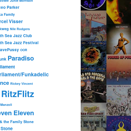
 Bowie
Junie Morrison
eo Parker
ka Family
cel Visser
kweg
Nile Rodgers
th Sea Jazz Club
th Sea Jazz Festival
tavePussy
OOR
Paradiso
unk
liament
rliament/Funkadelic
ince
Rickey Vincent
RitzFlitz
P
Manzoli
ven Eleven
 & the Family Stone
 Stone