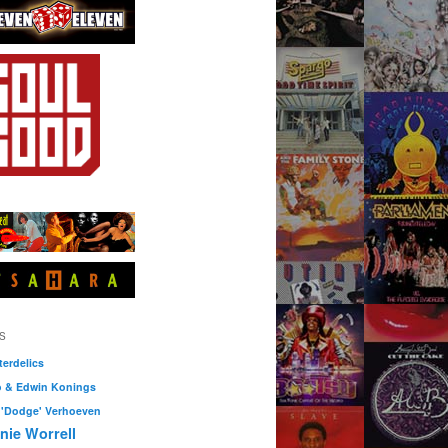
S
erdelics
o & Edwin Konings
 'Dodge' Verhoeven
nie Worrell