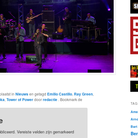
plaatst in
Nieuws
en getagd
Emilio Castillo
,
Ray Green
,
pka
,
Tower of Power
door
redactie
. Bookmark de
TAG
Amst
e
Arn
Bart
bliceerd.
Vereiste velden zijn gemarkeerd
Ber