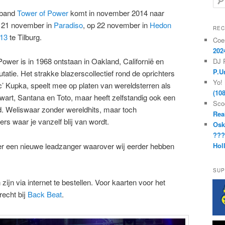
o
kband
Tower of Power
komt
in november 2014 naar
e
p 21 november in
Paradiso
, op 22 november in
Hedon
k
REC
e
13
te Tilburg.
Coe
n
202
Power is in 1968 ontstaan in Oakland, Californië en
DJ 
P.U
utatie. Het strakke blazerscollectief rond de oprichters
Yo!
c’ Kupka, speelt mee op platen van wereldsterren als
(10
art, Santana en Toto, maar heeft zelfstandig ook een
Sco
. Weliswaar zonder wereldhits, maar toch
Rea
s waar je vanzelf blij van wordt.
Osk
??
er een nieuwe leadzanger waarover wij eerder hebben
Hol
SUP
zijn via internet te bestellen. Voor kaarten voor het
recht bij
Back Beat
.