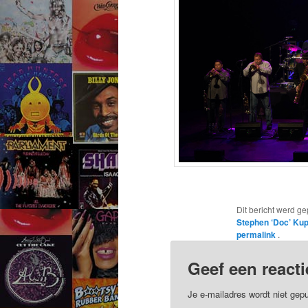
Dit bericht werd ge
Stephen ‘Doc’ Ku
permalink
.
Geef een reacti
Je e-mailadres wordt niet gepu