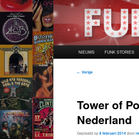
Spring
naar
de
primaire
inhoud
Hoofdmenu
NIEUWS
FUNK STORIES
Bericht
←
Vorige
navigatie
Tower of P
Nederland
Geplaatst op
8 februari 2014
door
r