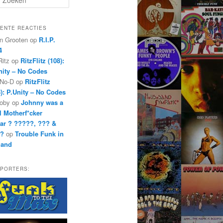
ENTE REACTIES
n Grooten
op
R.I.P.
4
Ritz
op
RitzFlitz (108):
nity – No Codes
 No-D
op
RitzFlitz
8): P.Unity – No Codes
oby
op
Johnny was a
l Motherf*cker
ar ? ?????, ??? &
??
op
Trouble Funk in
land
PORTERS: