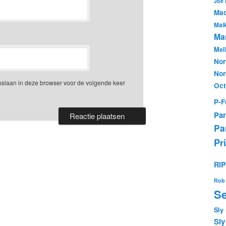
Joe
Mac
Mal
Mar
Mel
Nor
Nor
opslaan in deze browser voor de volgende keer
Oc
P-F
Par
Pa
Pr
RI
Rob 
Se
Sly
Sly