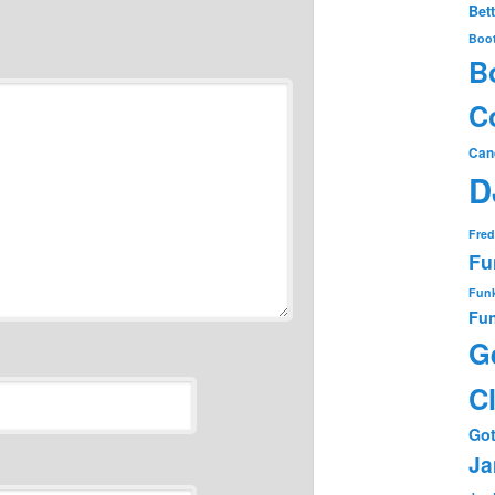
Bet
Boo
B
Co
Can
D
Fred
Fu
Funk
Fun
G
C
Got
Ja