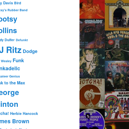
ty Davis
Bird
tsy's Rubber Band
ootsy
llins
dy Dulfer
Defunkt
J Ritz
Dodge
Funk
 Wesley
nkadelic
ateer Genius
k to the Max
eorge
linton
cha!
Herbie Hancock
mes Brown