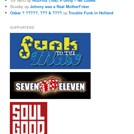
Yo! No-D
op
RitzFlitz (108): P.Unity – No Codes
Scooby
op
Johnny was a Real Motherf*cker
Oskar ? ?????, ??? & ????
op
Trouble Funk in Holland
SUPPORTERS: