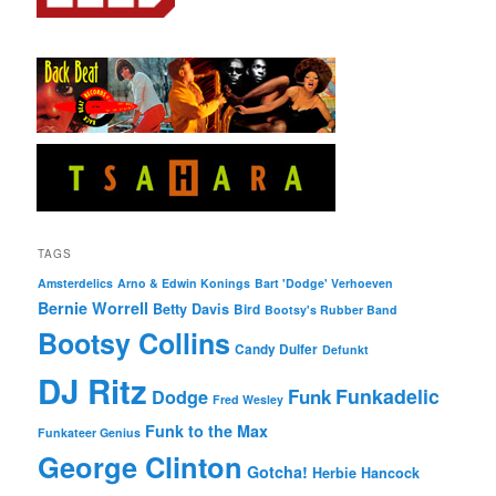
TAGS
Amsterdelics
Arno & Edwin Konings
Bart 'Dodge' Verhoeven
Bernie Worrell
Betty Davis
Bird
Bootsy's Rubber Band
Bootsy Collins
Candy Dulfer
Defunkt
DJ Ritz
Funkadelic
Funk
Dodge
Fred Wesley
Funk to the Max
Funkateer Genius
George Clinton
Gotcha!
Herbie Hancock