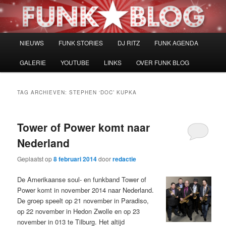
Spring
Spring
naar
naar
de
de
primaire
secundaire
Hoofdmenu
NIEUWS
FUNK STORIES
DJ RITZ
FUNK AGENDA
inhoud
inhoud
GALERIE
YOUTUBE
LINKS
OVER FUNK BLOG
TAG ARCHIEVEN:
STEPHEN ‘DOC’ KUPKA
Tower of Power komt naar
Nederland
Geplaatst op
8 februari 2014
door
redactie
De Amerikaanse soul- en funkband Tower of
Power komt in november 2014 naar Nederland.
De groep speelt op 21 november in Paradiso,
op 22 november in Hedon Zwolle en op 23
november in 013 te Tilburg. Het altijd