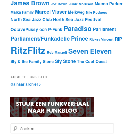
James Brown
Maceo Parker
Joe Bowie
Junie Morrison
Marcel Visser
Melkweg
Malka Family
Nile Rodgers
North Sea Jazz Club
North Sea Jazz Festival
Paradiso
Parliament
OctavePussy
P-Funk
OOR
Prince
Parliament/Funkadelic
RIP
Rickey Vincent
RitzFlitz
Seven Eleven
Rob Manzoli
Sly Stone
Sly & the Family Stone
The Cool Quest
ARCHIEF FUNK BLOG
Ga naar archief >
Z
o
e