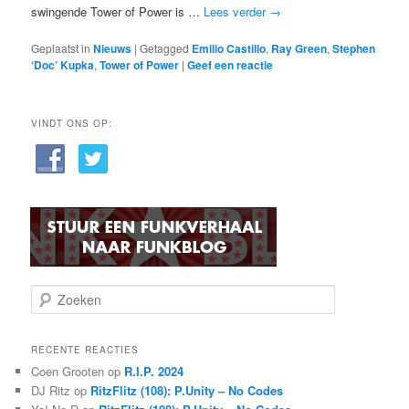
swingende Tower of Power is …
Lees verder
→
Geplaatst in
Nieuws
|
Getagged
Emilio Castillo
,
Ray Green
,
Stephen
‘Doc’ Kupka
,
Tower of Power
|
Geef een reactie
VINDT ONS OP:
Z
o
e
k
RECENTE REACTIES
e
Coen Grooten
op
R.I.P. 2024
n
DJ Ritz
op
RitzFlitz (108): P.Unity – No Codes