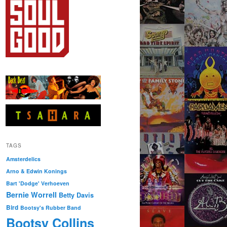
TAGS
Amsterdelics
Arno & Edwin Konings
Bart 'Dodge' Verhoeven
Bernie Worrell
Betty Davis
Bird
Bootsy's Rubber Band
Bootsy Collins