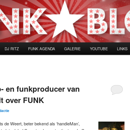
DJ RITZ
FUNK AGENDA
GALERIE
YOUTUBE
LINKS
p- en funkproducer van
lt over FUNK
dactie
its de Weert, beter bekend als ‘handieMan’,