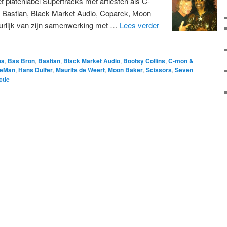
t platenlabel Supertracks met artiesten als C-
. Bastian, Black Market Audio, Coparck, Moon
uurlijk van zijn samenwerking met …
Lees verder
ha
,
Bas Bron
,
Bastian
,
Black Market Audio
,
Bootsy Collins
,
C-mon &
ieMan
,
Hans Dulfer
,
Maurits de Weert
,
Moon Baker
,
Scissors
,
Seven
ctie