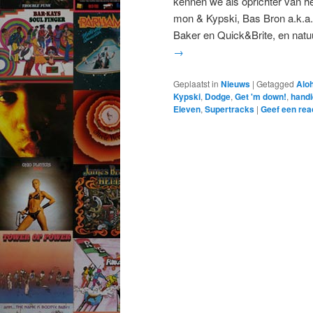
kennen we als oprichter van he
mon & Kypski, Bas Bron a.k.a
Baker en Quick&Brite, en nat
→
Geplaatst in
Nieuws
|
Getagged
Alo
Kypski
,
Dodge
,
Get 'm down!
,
hand
Eleven
,
Supertracks
|
Geef een rea