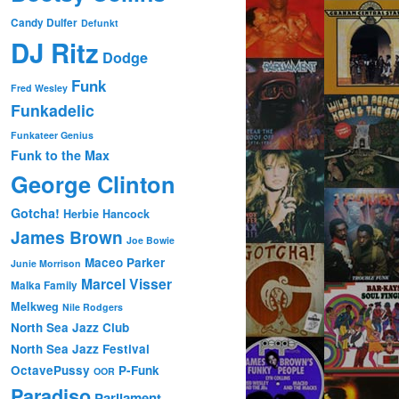
Candy Dulfer
Defunkt
DJ Ritz
Dodge
Funk
Fred Wesley
Funkadelic
Funkateer Genius
Funk to the Max
George Clinton
Gotcha!
Herbie Hancock
James Brown
Joe Bowie
Maceo Parker
Junie Morrison
Marcel Visser
Malka Family
Melkweg
Nile Rodgers
North Sea Jazz Club
North Sea Jazz Festival
OctavePussy
P-Funk
OOR
Paradiso
Parliament