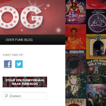
OVER FUNK BLOG
VINDT ONS OP:
Z
o
e