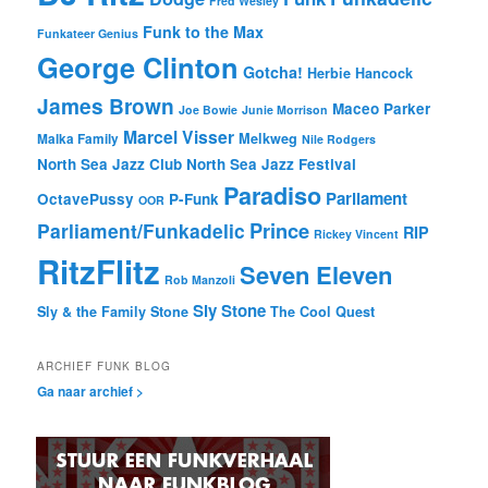
Fred Wesley
Funk to the Max
Funkateer Genius
George Clinton
Gotcha!
Herbie Hancock
James Brown
Maceo Parker
Joe Bowie
Junie Morrison
Marcel Visser
Melkweg
Malka Family
Nile Rodgers
North Sea Jazz Club
North Sea Jazz Festival
Paradiso
Parliament
OctavePussy
P-Funk
OOR
Prince
Parliament/Funkadelic
RIP
Rickey Vincent
RitzFlitz
Seven Eleven
Rob Manzoli
Sly Stone
Sly & the Family Stone
The Cool Quest
ARCHIEF FUNK BLOG
Ga naar archief >