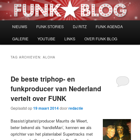
Spring
Spring
naar
naar
de
de
primaire
secundaire
Hoofdmenu
NIEUWS
FUNK STORIES
DJ RITZ
FUNK AGENDA
inhoud
inhoud
GALERIE
YOUTUBE
LINKS
OVER FUNK BLOG
TAG ARCHIEVEN:
ALOHA
De beste triphop- en
funkproducer van Nederland
vertelt over FUNK
Geplaatst op
19 maart 2014
door
redactie
Bassist/gitarist/producer Maurits de Weert,
beter bekend als ‘handieMan’, kennen we als
oprichter van het platenlabel Supertracks met