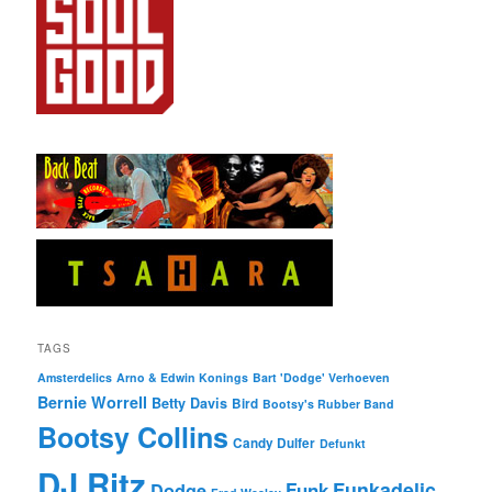
TAGS
Amsterdelics
Arno & Edwin Konings
Bart 'Dodge' Verhoeven
Bernie Worrell
Betty Davis
Bird
Bootsy's Rubber Band
Bootsy Collins
Candy Dulfer
Defunkt
DJ Ritz
Funkadelic
Funk
Dodge