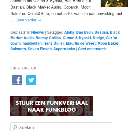
artiesten als C-mon & Kypski, Bas Bron a.k.a.
Bastian, Black Market Audio, Coparck, Moon
Baker en Quick&Brite, en natuurlijk van zijn samenwerking met
…
Lees verder
→
Geplaatst in
Nieuws
|
Getagged
Aloha
,
Bas Bron
,
Bastian
,
Black
Market Audio
,
Bootsy Collins
,
C-mon & Kypski
,
Dodge
,
Get 'm
down!
,
handieMan
,
Hans Dulfer
,
Maurits de Weert
,
Moon Baker
,
Scissors
,
Seven Eleven
,
Supertracks
|
Geef een reactie
VINDT ONS OP:
Z
o
e