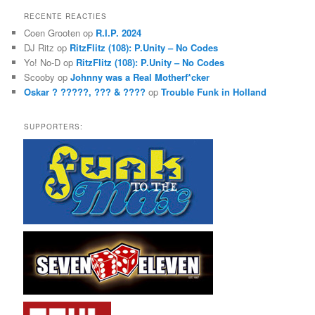
k
RECENTE REACTIES
e
Coen Grooten
op
R.I.P. 2024
n
DJ Ritz
op
RitzFlitz (108): P.Unity – No Codes
Yo! No-D
op
RitzFlitz (108): P.Unity – No Codes
Scooby
op
Johnny was a Real Motherf*cker
Oskar ? ?????, ??? & ????
op
Trouble Funk in Holland
SUPPORTERS: