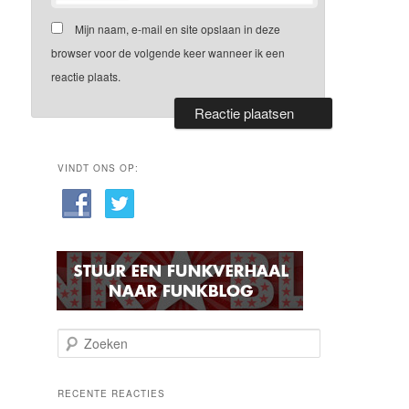
Mijn naam, e-mail en site opslaan in deze
browser voor de volgende keer wanneer ik een
reactie plaats.
VINDT ONS OP:
Z
o
e
k
RECENTE REACTIES
e