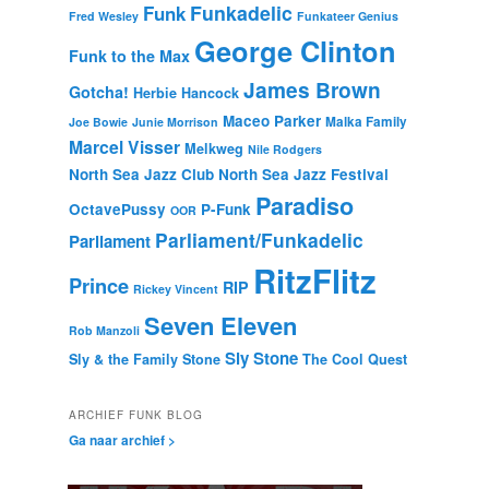
Funkadelic
Funk
Fred Wesley
Funkateer Genius
George Clinton
Funk to the Max
James Brown
Gotcha!
Herbie Hancock
Maceo Parker
Malka Family
Joe Bowie
Junie Morrison
Marcel Visser
Melkweg
Nile Rodgers
North Sea Jazz Club
North Sea Jazz Festival
Paradiso
OctavePussy
P-Funk
OOR
Parliament/Funkadelic
Parliament
RitzFlitz
Prince
RIP
Rickey Vincent
Seven Eleven
Rob Manzoli
Sly Stone
Sly & the Family Stone
The Cool Quest
ARCHIEF FUNK BLOG
Ga naar archief >