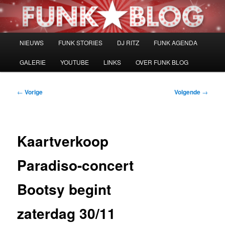
Spring
naar
de
primaire
Hoofdmenu
NIEUWS
FUNK STORIES
DJ RITZ
FUNK AGENDA
inhoud
GALERIE
YOUTUBE
LINKS
OVER FUNK BLOG
Bericht
←
Vorige
Volgende
→
navigatie
Kaartverkoop
Paradiso-concert
Bootsy begint
zaterdag 30/11