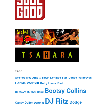
TAGS
Amsterdelics
Arno & Edwin Konings
Bart 'Dodge' Verhoeven
Bernie Worrell
Betty Davis
Bird
Bootsy Collins
Bootsy's Rubber Band
DJ Ritz
Dodge
Candy Dulfer
Defunkt