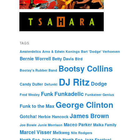
TAGS
Amsterdelics
Arno & Edwin Konings
Bart 'Dodge' Verhoeven
Bernie Worrell
Betty Davis
Bird
Bootsy Collins
Bootsy's Rubber Band
DJ Ritz
Dodge
Candy Dulfer
Defunkt
Funkadelic
Funk
Fred Wesley
Funkateer Genius
George Clinton
Funk to the Max
James Brown
Gotcha!
Herbie Hancock
Maceo Parker
Malka Family
Joe Bowie
Junie Morrison
Marcel Visser
Melkweg
Nile Rodgers
North Sea Jazz Club
North Sea Jazz Festival