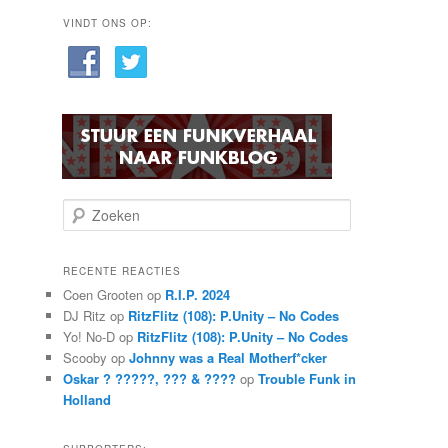
VINDT ONS OP:
Z
o
e
k
RECENTE REACTIES
e
Coen Grooten
op
R.I.P. 2024
n
DJ Ritz
op
RitzFlitz (108): P.Unity – No Codes
Yo! No-D
op
RitzFlitz (108): P.Unity – No Codes
Scooby
op
Johnny was a Real Motherf*cker
Oskar ? ?????, ??? & ????
op
Trouble Funk in
Holland