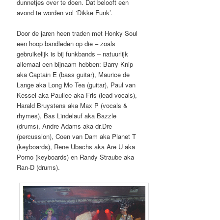
dunnetjes over te doen. Dat belooft een
avond te worden vol ‘Dikke Funk’.
Door de jaren heen traden met Honky Soul
een hoop bandleden op die – zoals
gebruikelijk is bij funkbands – natuurlijk
allemaal een bijnaam hebben: Barry Knip
aka Captain E (bass guitar), Maurice de
Lange aka Long Mo Tea (guitar), Paul van
Kessel aka Paullee aka Fris (lead vocals),
Harald Bruystens aka Max P (vocals &
rhymes), Bas Lindelauf aka Bazzle
(drums), Andre Adams aka dr.Dre
(percussion), Coen van Dam aka Planet T
(keyboards), Rene Ubachs aka Are U aka
Porno (keyboards) en Randy Straube aka
Ran-D (drums).