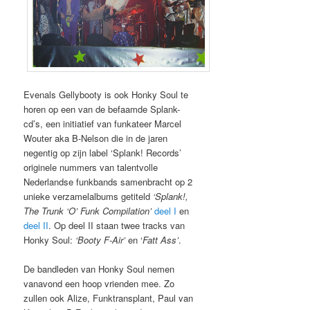
Evenals Gellybooty is ook Honky Soul te
horen op een van de befaamde Splank-
cd’s, een initiatief van funkateer Marcel
Wouter aka B-Nelson die in de jaren
negentig op zijn label ‘Splank! Records’
originele nummers van talentvolle
Nederlandse funkbands samenbracht op 2
unieke verzamelalbums getiteld
‘Splank!,
The Trunk ‘O’ Funk Compilation’
deel I
en
deel II
. Op deel II staan twee tracks van
Honky Soul:
‘Booty F-Air’
en ‘
Fatt Ass’
.
De bandleden van Honky Soul nemen
vanavond een hoop vrienden mee. Zo
zullen ook Alize, Funktransplant, Paul van