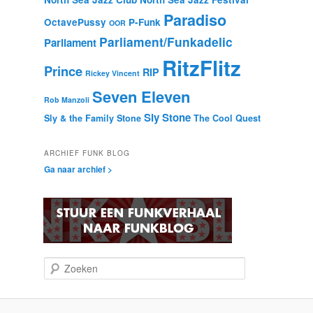
Paradiso
OctavePussy
P-Funk
OOR
Parliament/Funkadelic
Parliament
RitzFlitz
Prince
RIP
Rickey Vincent
Seven Eleven
Rob Manzoli
Sly Stone
Sly & the Family Stone
The Cool Quest
ARCHIEF FUNK BLOG
Ga naar archief >
Z
o
e
k