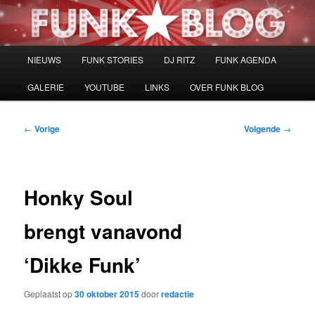
Spring
naar
de
primaire
Hoofdmenu
NIEUWS
FUNK STORIES
DJ RITZ
FUNK AGENDA
inhoud
GALERIE
YOUTUBE
LINKS
OVER FUNK BLOG
Bericht
←
Vorige
Volgende
→
navigatie
Honky Soul
brengt vanavond
‘Dikke Funk’
Geplaatst op
30 oktober 2015
door
redactie