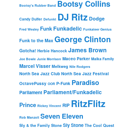
Bootsy Collins
Bootsy's Rubber Band
DJ Ritz
Dodge
Candy Dulfer
Defunkt
Funkadelic
Funk
Fred Wesley
Funkateer Genius
George Clinton
Funk to the Max
James Brown
Gotcha!
Herbie Hancock
Maceo Parker
Malka Family
Joe Bowie
Junie Morrison
Marcel Visser
Melkweg
Nile Rodgers
North Sea Jazz Club
North Sea Jazz Festival
Paradiso
OctavePussy
P-Funk
OOR
Parliament/Funkadelic
Parliament
RitzFlitz
Prince
RIP
Rickey Vincent
Seven Eleven
Rob Manzoli
Sly Stone
Sly & the Family Stone
The Cool Quest