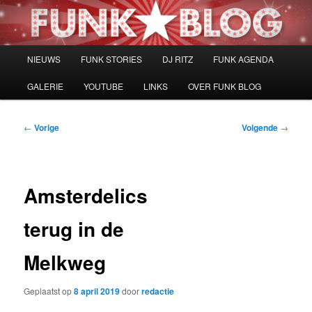
Spring
naar
de
primaire
Hoofdmenu
NIEUWS
FUNK STORIES
DJ RITZ
FUNK AGENDA
inhoud
GALERIE
YOUTUBE
LINKS
OVER FUNK BLOG
Bericht
←
Vorige
Volgende
→
navigatie
Amsterdelics
terug in de
Melkweg
Geplaatst op
8 april 2019
door
redactie