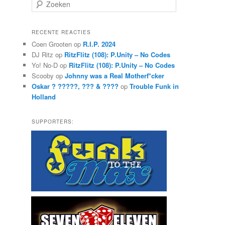
Z
o
e
k
RECENTE REACTIES
e
Coen Grooten
op
R.I.P. 2024
n
DJ Ritz
op
RitzFlitz (108): P.Unity – No Codes
Yo! No-D
op
RitzFlitz (108): P.Unity – No Codes
Scooby
op
Johnny was a Real Motherf*cker
Oskar ? ?????, ??? & ????
op
Trouble Funk in
Holland
SUPPORTERS: