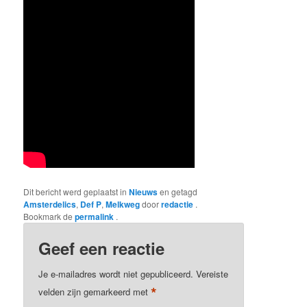
Dit bericht werd geplaatst in
Nieuws
en getagd
Amsterdelics
,
Def P
,
Melkweg
door
redactie
.
Bookmark de
permalink
.
Geef een reactie
Je e-mailadres wordt niet gepubliceerd.
Vereiste
*
velden zijn gemarkeerd met