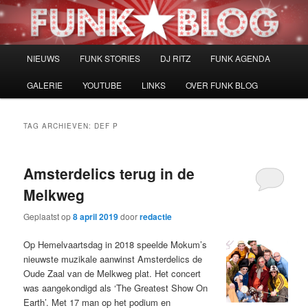
Spring
Spring
naar
naar
de
de
primaire
secundaire
Hoofdmenu
NIEUWS
FUNK STORIES
DJ RITZ
FUNK AGENDA
inhoud
inhoud
GALERIE
YOUTUBE
LINKS
OVER FUNK BLOG
TAG ARCHIEVEN:
DEF P
Amsterdelics terug in de
Melkweg
Geplaatst op
8 april 2019
door
redactie
Op Hemelvaartsdag in 2018 speelde Mokum’s
nieuwste muzikale aanwinst Amsterdelics de
Oude Zaal van de Melkweg plat. Het concert
was aangekondigd als ‘The Greatest Show On
Earth’. Met 17 man op het podium en