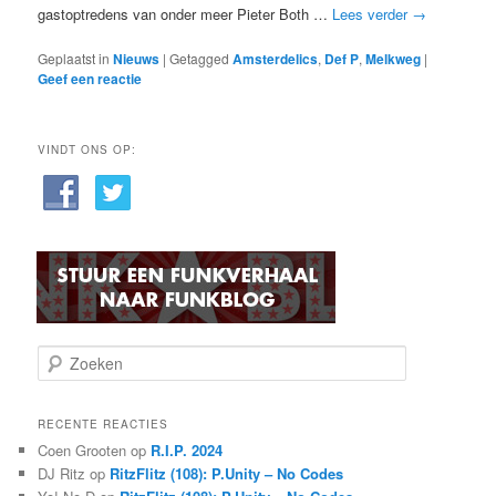
gastoptredens van onder meer Pieter Both …
Lees verder
→
Geplaatst in
Nieuws
|
Getagged
Amsterdelics
,
Def P
,
Melkweg
|
Geef een reactie
VINDT ONS OP:
Z
o
e
k
RECENTE REACTIES
e
Coen Grooten
op
R.I.P. 2024
n
DJ Ritz
op
RitzFlitz (108): P.Unity – No Codes