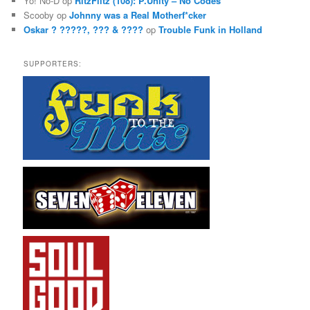
Yo! No-D
op
RitzFlitz (108): P.Unity – No Codes
Scooby
op
Johnny was a Real Motherf*cker
Oskar ? ?????, ??? & ????
op
Trouble Funk in Holland
SUPPORTERS: