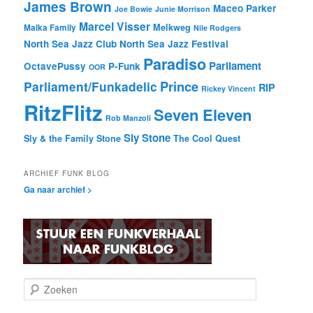
James Brown
Maceo Parker
Joe Bowie
Junie Morrison
Marcel Visser
Melkweg
Malka Family
Nile Rodgers
North Sea Jazz Club
North Sea Jazz Festival
Paradiso
Parliament
OctavePussy
P-Funk
OOR
Prince
Parliament/Funkadelic
RIP
Rickey Vincent
RitzFlitz
Seven Eleven
Rob Manzoli
Sly Stone
Sly & the Family Stone
The Cool Quest
ARCHIEF FUNK BLOG
Ga naar archief >
Z
o
e