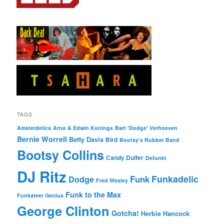
TAGS
Amsterdelics
Arno & Edwin Konings
Bart 'Dodge' Verhoeven
Bernie Worrell
Betty Davis
Bird
Bootsy's Rubber Band
Bootsy Collins
Candy Dulfer
Defunkt
DJ Ritz
Funkadelic
Funk
Dodge
Fred Wesley
Funk to the Max
Funkateer Genius
George Clinton
Gotcha!
Herbie Hancock