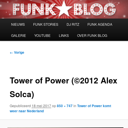
Spring
naar
de
primaire
Hoofdmenu
NIEUWS
FUNK STORIES
DJ RITZ
FUNK AGENDA
inhoud
GALERIE
YOUTUBE
LINKS
OVER FUNK BLOG
Afbeeldingsnavigatie
← Vorige
Tower of Power (©2012 Alex
Solca)
Gepubliceerd
18 mei 2017
op
850 × 747
in
Tower of Power komt
weer naar Nederland