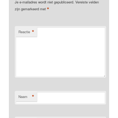
Je e-mailadres wordt niet gepubliceerd.
Vereiste velden
*
zijn gemarkeerd met
*
Reactie
*
Naam