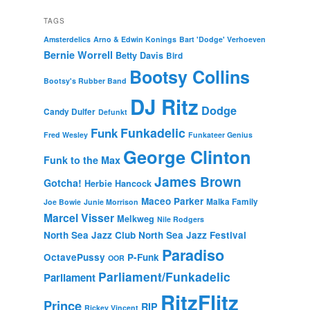
TAGS
Amsterdelics
Arno & Edwin Konings
Bart 'Dodge' Verhoeven
Bernie Worrell
Betty Davis
Bird
Bootsy Collins
Bootsy's Rubber Band
DJ Ritz
Dodge
Candy Dulfer
Defunkt
Funkadelic
Funk
Fred Wesley
Funkateer Genius
George Clinton
Funk to the Max
James Brown
Gotcha!
Herbie Hancock
Maceo Parker
Malka Family
Joe Bowie
Junie Morrison
Marcel Visser
Melkweg
Nile Rodgers
North Sea Jazz Club
North Sea Jazz Festival
Paradiso
OctavePussy
P-Funk
OOR
Parliament/Funkadelic
Parliament
RitzFlitz
Prince
RIP
Rickey Vincent