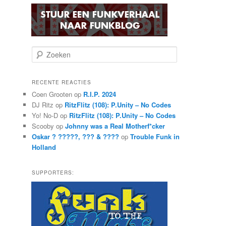
Z
o
e
k
RECENTE REACTIES
e
Coen Grooten
op
R.I.P. 2024
n
DJ Ritz
op
RitzFlitz (108): P.Unity – No Codes
Yo! No-D
op
RitzFlitz (108): P.Unity – No Codes
Scooby
op
Johnny was a Real Motherf*cker
Oskar ? ?????, ??? & ????
op
Trouble Funk in
Holland
SUPPORTERS: