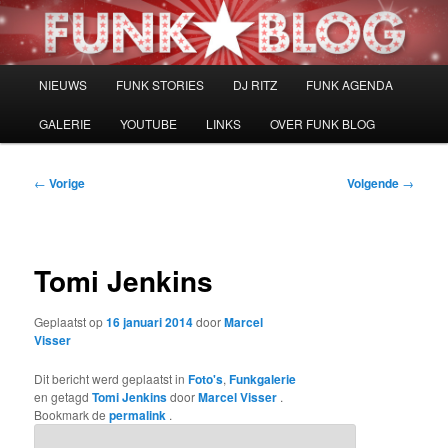
Spring
naar
de
primaire
Hoofdmenu
NIEUWS
FUNK STORIES
DJ RITZ
FUNK AGENDA
inhoud
GALERIE
YOUTUBE
LINKS
OVER FUNK BLOG
Bericht
←
Vorige
Volgende
→
navigatie
Tomi Jenkins
Geplaatst op
16 januari 2014
door
Marcel
Visser
Dit bericht werd geplaatst in
Foto's
,
Funkgalerie
en getagd
Tomi Jenkins
door
Marcel Visser
.
Bookmark de
permalink
.