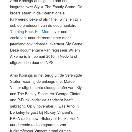
Arno Konings al enige tijd aan een
biografie over Sly & The Family Stone. De
broers staan in de internationale
funkwereld bekend als ‘The Twins’ en zijn
ook co-producent van de documentaire
‘
Coming Back For More
’ over een
zoektocht naar de roemruchte maar
jarenlang onvindbare funkartiest Sly Stone.
Deze documentaire van regisseur Willem
Alkema is in februari 2010 in Nederland
uitgezonden door de NPS.
Arno Konings is net terug uit de Verenigde
Staten waar hij de onlangs met Marcel
Visser uitgebrachte discografieën van ‘Sly
and The Family Stone’ en ‘George Clinton
and P-Funk’ onder de aandacht heeft
gebracht. Op 8 november jl. was Arno in
Berkeley te gast bij Rickey Vincent’s
KPFA radioshow ‘History of Funk’. Het 2
uur durende radioprogramma van
funkprofessor Vincent stond ditmaal