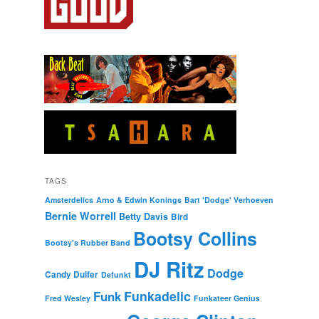
TAGS
Amsterdelics
Arno & Edwin Konings
Bart 'Dodge' Verhoeven
Bernie Worrell
Betty Davis
Bird
Bootsy Collins
Bootsy's Rubber Band
DJ Ritz
Dodge
Candy Dulfer
Defunkt
Funkadelic
Funk
Fred Wesley
Funkateer Genius