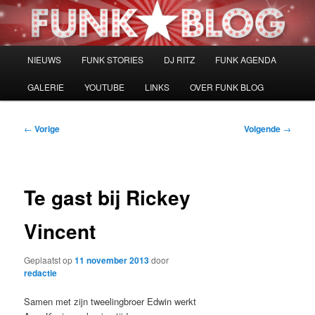
Spring
naar
de
primaire
Hoofdmenu
NIEUWS
FUNK STORIES
DJ RITZ
FUNK AGENDA
inhoud
GALERIE
YOUTUBE
LINKS
OVER FUNK BLOG
Bericht
←
Vorige
Volgende
→
navigatie
Te gast bij Rickey
Vincent
Geplaatst op
11 november 2013
door
redactie
Samen met zijn tweelingbroer Edwin werkt