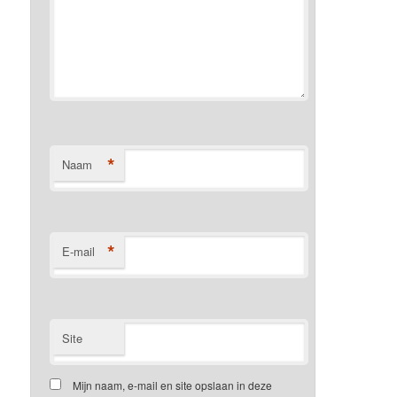
*
Naam
*
E-mail
Site
Mijn naam, e-mail en site opslaan in deze