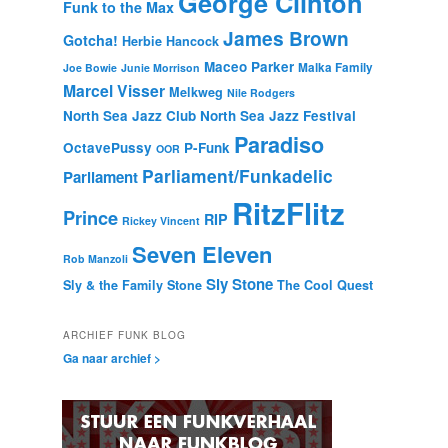
George Clinton
Funk to the Max
James Brown
Gotcha!
Herbie Hancock
Maceo Parker
Malka Family
Joe Bowie
Junie Morrison
Marcel Visser
Melkweg
Nile Rodgers
North Sea Jazz Club
North Sea Jazz Festival
Paradiso
OctavePussy
P-Funk
OOR
Parliament/Funkadelic
Parliament
RitzFlitz
Prince
RIP
Rickey Vincent
Seven Eleven
Rob Manzoli
Sly Stone
Sly & the Family Stone
The Cool Quest
ARCHIEF FUNK BLOG
Ga naar archief >