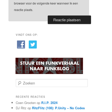
browser voor de volgende keer wanneer ik een
reactie plaats.
VINDT ONS OP:
Z
o
e
k
RECENTE REACTIES
e
Coen Grooten
op
R.I.P. 2024
n
DJ Ritz
op
RitzFlitz (108): P.Unity – No Codes