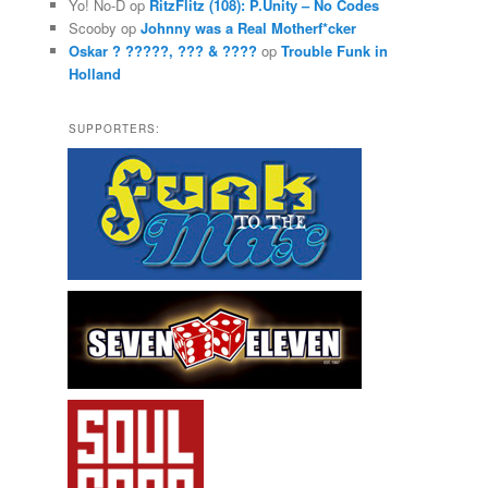
Yo! No-D
op
RitzFlitz (108): P.Unity – No Codes
Scooby
op
Johnny was a Real Motherf*cker
Oskar ? ?????, ??? & ????
op
Trouble Funk in
Holland
SUPPORTERS: