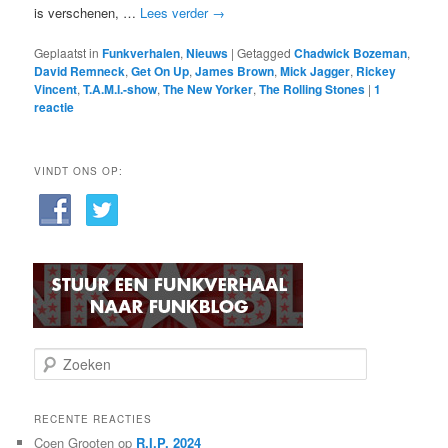
is verschenen, …
Lees verder
→
Geplaatst in
Funkverhalen
,
Nieuws
|
Getagged
Chadwick Bozeman
,
David Remneck
,
Get On Up
,
James Brown
,
Mick Jagger
,
Rickey
Vincent
,
T.A.M.I.-show
,
The New Yorker
,
The Rolling Stones
|
1
reactie
VINDT ONS OP:
Z
o
e
k
RECENTE REACTIES
e
Coen Grooten
op
R.I.P. 2024