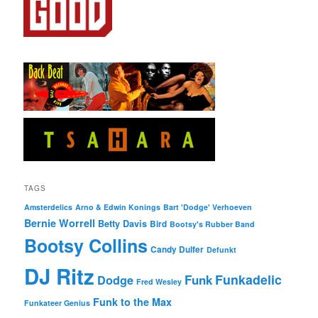
TAGS
Amsterdelics
Arno & Edwin Konings
Bart 'Dodge' Verhoeven
Bernie Worrell
Betty Davis
Bird
Bootsy's Rubber Band
Bootsy Collins
Candy Dulfer
Defunkt
DJ Ritz
Funkadelic
Funk
Dodge
Fred Wesley
Funk to the Max
Funkateer Genius