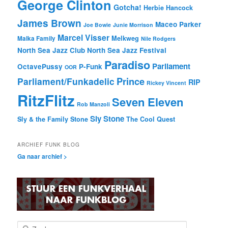
George Clinton
Gotcha!
Herbie Hancock
James Brown
Maceo Parker
Joe Bowie
Junie Morrison
Marcel Visser
Melkweg
Malka Family
Nile Rodgers
North Sea Jazz Club
North Sea Jazz Festival
Paradiso
Parliament
OctavePussy
P-Funk
OOR
Prince
Parliament/Funkadelic
RIP
Rickey Vincent
RitzFlitz
Seven Eleven
Rob Manzoli
Sly Stone
Sly & the Family Stone
The Cool Quest
ARCHIEF FUNK BLOG
Ga naar archief >
Z