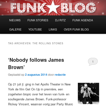
Spring
Spring
naar
naar
de
de
primaire
secundaire
Hoofdmenu
NIEUWS
FUNK STORIES
DJ RITZ
FUNK AGENDA
inhoud
inhoud
GALERIE
YOUTUBE
LINKS
OVER FUNK BLOG
TAG ARCHIEVEN:
THE ROLLING STONES
‘Nobody follows James
1
Brown’
Geplaatst op
2 augustus 2014
door
redactie
Op 21 juli jl. ging in het Apollo Theater in New
York de film Get On Up in première, een
zogeheten biopic over het leven van funk- en
soullegende James Brown. Funk-professor
Rickey Vincent, waarvan vorig jaar Party Music