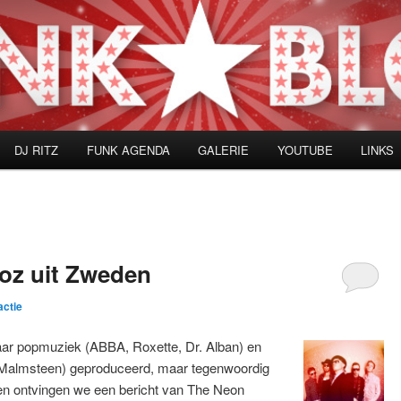
DJ RITZ
FUNK AGENDA
GALERIE
YOUTUBE
LINKS
z uit Zweden
actie
aar popmuziek (ABBA, Roxette, Dr. Alban) en
 Malmsteen) geproduceerd, maar tegenwoordig
en ontvingen we een bericht van The Neon