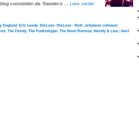
kblog voorstelden als ‘Sweden’s …
Lees verder
y Englund
,
Eric Leeds
,
fDeLuxe
,
fDeLuxe - Relit
,
Jellybean Johnson
,
eves
,
The Family
,
The Funktologist
,
The Neon Romeoz
,
Wendy & Lisa
|
Geef