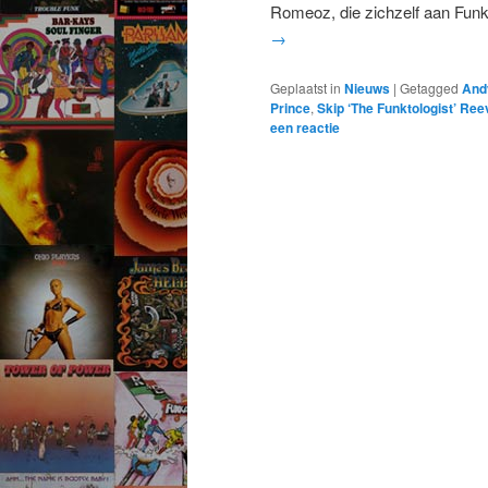
Romeoz, die zichzelf aan Fun
→
Geplaatst in
Nieuws
|
Getagged
And
Prince
,
Skip ‘The Funktologist’ Re
een reactie