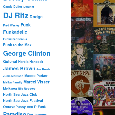
Candy Dulfer
Defunkt
DJ Ritz
Dodge
Funk
Fred Wesley
Funkadelic
Funkateer Genius
Funk to the Max
George Clinton
Gotcha!
Herbie Hancock
James Brown
Joe Bowie
Maceo Parker
Junie Morrison
Marcel Visser
Malka Family
Melkweg
Nile Rodgers
North Sea Jazz Club
North Sea Jazz Festival
OctavePussy
P-Funk
OOR
Paradiso
Parliament