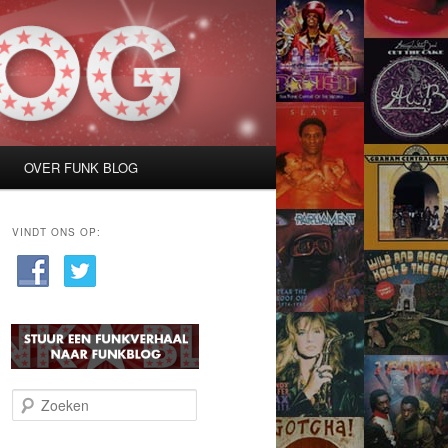
OVER FUNK BLOG
VINDT ONS OP:
Z
o
e