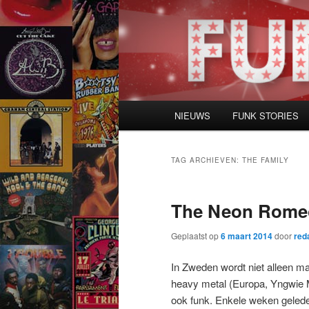
Spring
Spring
naar
naar
de
de
primaire
secundaire
inhoud
inhoud
Hoofdmenu
NIEUWS
FUNK STORIES
TAG ARCHIEVEN:
THE FAMILY
The Neon Romeo
Geplaatst op
6 maart 2014
door
red
In Zweden wordt niet alleen m
heavy metal (Europa, Yngwie
ook funk. Enkele weken geled