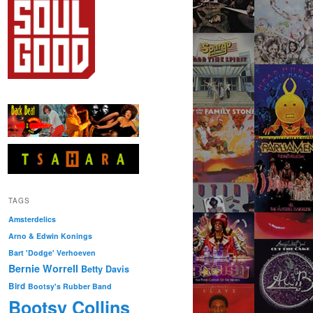
TAGS
Amsterdelics
Arno & Edwin Konings
Bart 'Dodge' Verhoeven
Bernie Worrell
Betty Davis
Bird
Bootsy's Rubber Band
Bootsy Collins