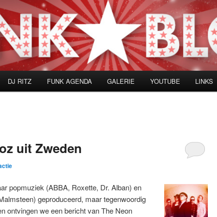
DJ RITZ
FUNK AGENDA
GALERIE
YOUTUBE
LINKS
z uit Zweden
actie
aar popmuziek (ABBA, Roxette, Dr. Alban) en
 Malmsteen) geproduceerd, maar tegenwoordig
en ontvingen we een bericht van The Neon