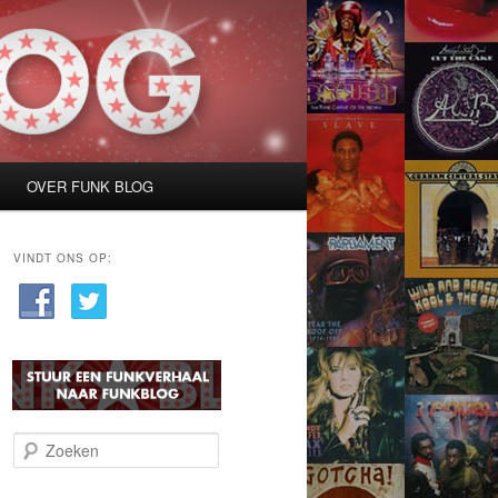
OVER FUNK BLOG
VINDT ONS OP:
Z
o
e