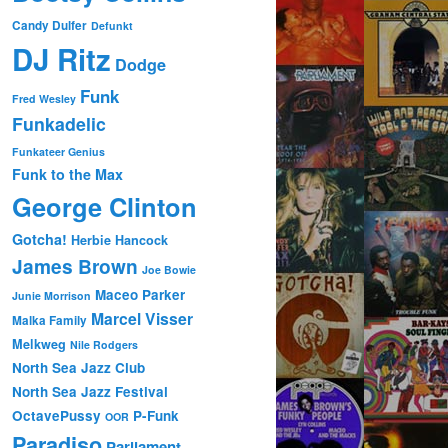
Candy Dulfer
Defunkt
DJ Ritz
Dodge
Funk
Fred Wesley
Funkadelic
Funkateer Genius
Funk to the Max
George Clinton
Gotcha!
Herbie Hancock
James Brown
Joe Bowie
Maceo Parker
Junie Morrison
Marcel Visser
Malka Family
Melkweg
Nile Rodgers
North Sea Jazz Club
North Sea Jazz Festival
OctavePussy
P-Funk
OOR
Paradiso
Parliament