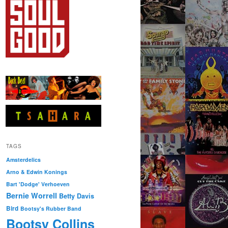
TAGS
Amsterdelics
Arno & Edwin Konings
Bart 'Dodge' Verhoeven
Bernie Worrell
Betty Davis
Bird
Bootsy's Rubber Band
Bootsy Collins