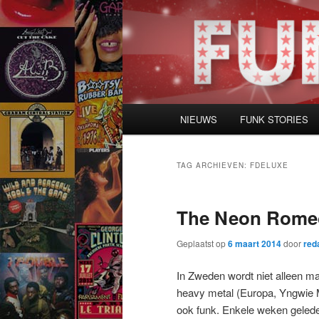
Spring
Spring
naar
naar
de
de
primaire
secundaire
inhoud
inhoud
Hoofdmenu
NIEUWS
FUNK STORIES
TAG ARCHIEVEN:
FDELUXE
The Neon Romeo
Geplaatst op
6 maart 2014
door
red
In Zweden wordt niet alleen m
heavy metal (Europa, Yngwie
ook funk. Enkele weken geled