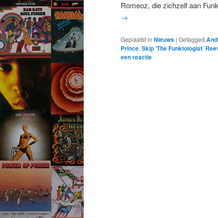
Romeoz, die zichzelf aan Fun
→
Geplaatst in
Nieuws
|
Getagged
And
Prince
,
Skip ‘The Funktologist’ Re
een reactie