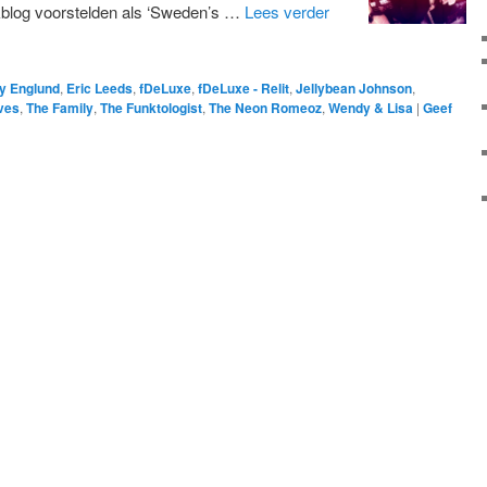
kblog voorstelden als ‘Sweden’s …
Lees verder
y Englund
,
Eric Leeds
,
fDeLuxe
,
fDeLuxe - Relit
,
Jellybean Johnson
,
eves
,
The Family
,
The Funktologist
,
The Neon Romeoz
,
Wendy & Lisa
|
Geef