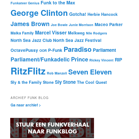
Funk to the Max
Funkateer Genius
George Clinton
Gotcha!
Herbie Hancock
James Brown
Maceo Parker
Joe Bowie
Junie Morrison
Marcel Visser
Melkweg
Malka Family
Nile Rodgers
North Sea Jazz Club
North Sea Jazz Festival
Paradiso
Parliament
OctavePussy
P-Funk
OOR
Prince
Parliament/Funkadelic
RIP
Rickey Vincent
RitzFlitz
Seven Eleven
Rob Manzoli
Sly Stone
Sly & the Family Stone
The Cool Quest
ARCHIEF FUNK BLOG
Ga naar archief >