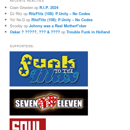
RECENTE REACTIES
e
Coen Grooten
op
R.I.P. 2024
n
DJ Ritz
op
RitzFlitz (108): P.Unity – No Codes
Yo! No-D
op
RitzFlitz (108): P.Unity – No Codes
Scooby
op
Johnny was a Real Motherf*cker
Oskar ? ?????, ??? & ????
op
Trouble Funk in Holland
SUPPORTERS: