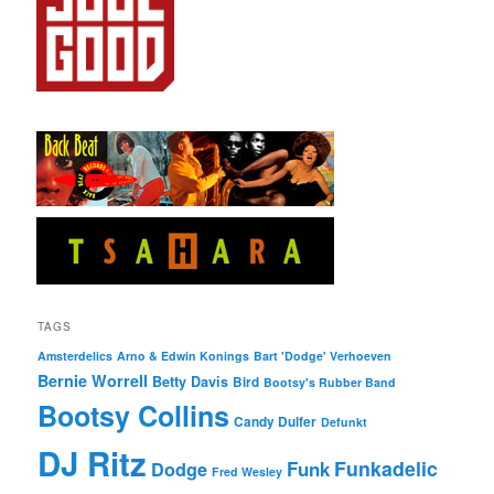
TAGS
Amsterdelics
Arno & Edwin Konings
Bart 'Dodge' Verhoeven
Bernie Worrell
Betty Davis
Bird
Bootsy's Rubber Band
Bootsy Collins
Candy Dulfer
Defunkt
DJ Ritz
Funkadelic
Funk
Dodge
Fred Wesley