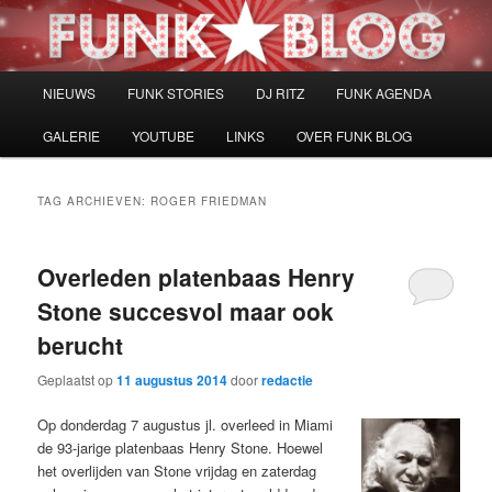
Spring
Spring
naar
naar
de
de
primaire
secundaire
Hoofdmenu
NIEUWS
FUNK STORIES
DJ RITZ
FUNK AGENDA
inhoud
inhoud
GALERIE
YOUTUBE
LINKS
OVER FUNK BLOG
TAG ARCHIEVEN:
ROGER FRIEDMAN
Overleden platenbaas Henry
Stone succesvol maar ook
berucht
Geplaatst op
11 augustus 2014
door
redactie
Op donderdag 7 augustus jl. overleed in Miami
de 93-jarige platenbaas Henry Stone. Hoewel
het overlijden van Stone vrijdag en zaterdag