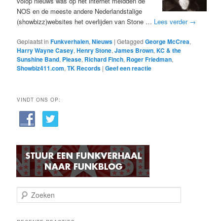
volop nieuws was op het internet meldden de
NOS en de meeste andere Nederlandstalige
(showbizz)websites het overlijden van Stone …
Lees verder
→
Geplaatst in
Funkverhalen
,
Nieuws
|
Getagged
George McCrea
,
Harry Wayne Casey
,
Henry Stone
,
James Brown
,
KC & the
Sunshine Band
,
Please
,
Richard Finch
,
Roger Friedman
,
Showbiz411.com
,
TK Records
|
Geef een reactie
VINDT ONS OP:
Z
o
e
k