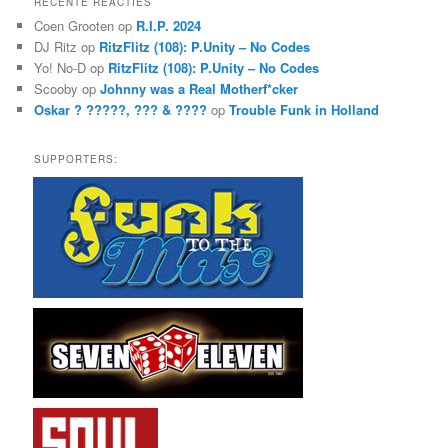
RECENTE REACTIES
e
Coen Grooten
op
R.I.P. 2024
n
DJ Ritz
op
RitzFlitz (108): P.Unity – No Codes
Yo! No-D
op
RitzFlitz (108): P.Unity – No Codes
Scooby
op
Johnny was a Real Motherf*cker
Oskar ? ?????, ??? & ????
op
Trouble Funk in Holland
SUPPORTERS: