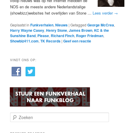
volop nieuws was op het internet meldden de
NOS en de meeste andere Nederlandstalige
(showbizz)websites het overlijden van Stone …
Lees verder
→
Geplaatst in
Funkverhalen
,
Nieuws
|
Getagged
George McCrea
,
Harry Wayne Casey
,
Henry Stone
,
James Brown
,
KC & the
Sunshine Band
,
Please
,
Richard Finch
,
Roger Friedman
,
Showbiz411.com
,
TK Records
|
Geef een reactie
VINDT ONS OP:
Z
o
e
k