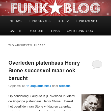
Spring
Spring
naar
naar
de
de
primaire
secundaire
Hoofdmenu
NIEUWS
FUNK STORIES
DJ RITZ
FUNK AGENDA
inhoud
inhoud
GALERIE
YOUTUBE
LINKS
OVER FUNK BLOG
TAG ARCHIEVEN:
PLEASE
Overleden platenbaas Henry
Stone succesvol maar ook
berucht
Geplaatst op
11 augustus 2014
door
redactie
Op donderdag 7 augustus jl. overleed in Miami
de 93-jarige platenbaas Henry Stone. Hoewel
het overlijden van Stone vrijdag en zaterdag