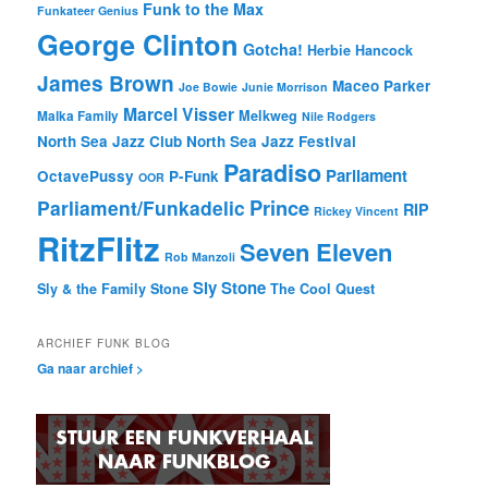
Funk to the Max
Funkateer Genius
George Clinton
Gotcha!
Herbie Hancock
James Brown
Maceo Parker
Joe Bowie
Junie Morrison
Marcel Visser
Melkweg
Malka Family
Nile Rodgers
North Sea Jazz Club
North Sea Jazz Festival
Paradiso
Parliament
OctavePussy
P-Funk
OOR
Prince
Parliament/Funkadelic
RIP
Rickey Vincent
RitzFlitz
Seven Eleven
Rob Manzoli
Sly Stone
Sly & the Family Stone
The Cool Quest
ARCHIEF FUNK BLOG
Ga naar archief >