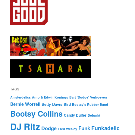
TAGS
Amsterdelics
Arno & Edwin Konings
Bart 'Dodge' Verhoeven
Bernie Worrell
Betty Davis
Bird
Bootsy's Rubber Band
Bootsy Collins
Candy Dulfer
Defunkt
DJ Ritz
Funkadelic
Funk
Dodge
Fred Wesley