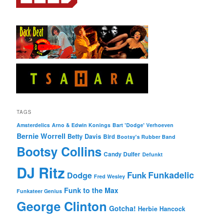
TAGS
Amsterdelics
Arno & Edwin Konings
Bart 'Dodge' Verhoeven
Bernie Worrell
Betty Davis
Bird
Bootsy's Rubber Band
Bootsy Collins
Candy Dulfer
Defunkt
DJ Ritz
Funkadelic
Funk
Dodge
Fred Wesley
Funk to the Max
Funkateer Genius
George Clinton
Gotcha!
Herbie Hancock