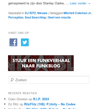
geïnspireerd te zijn door Stanley Clarke, …
Lees verder
→
Geplaatst in
DJ RITZ
,
Nieuws
|
Getagged
Mitchell Coleman Jr.
,
Perception
,
Soul Searching
|
Geef een reactie
VINDT ONS OP:
Z
o
e
k
RECENTE REACTIES
e
Coen Grooten
op
R.I.P. 2024
n
DJ Ritz
op
RitzFlitz (108): P.Unity – No Codes