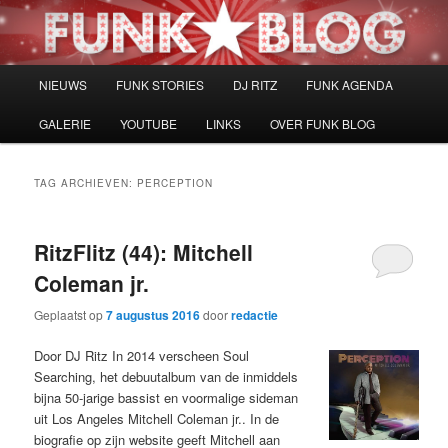
Spring
Spring
naar
naar
de
de
primaire
secundaire
Hoofdmenu
NIEUWS
FUNK STORIES
DJ RITZ
FUNK AGENDA
inhoud
inhoud
GALERIE
YOUTUBE
LINKS
OVER FUNK BLOG
TAG ARCHIEVEN:
PERCEPTION
RitzFlitz (44): Mitchell
Coleman jr.
Geplaatst op
7 augustus 2016
door
redactie
Door DJ Ritz In 2014 verscheen Soul
Searching, het debuutalbum van de inmiddels
bijna 50-jarige bassist en voormalige sideman
uit Los Angeles Mitchell Coleman jr.. In de
biografie op zijn website geeft Mitchell aan