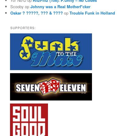
Yo! No-D
op
RitzFlitz (108): P.Unity – No Codes
Scooby
op
Johnny was a Real Motherf*cker
Oskar ? ?????, ??? & ????
op
Trouble Funk in Holland
SUPPORTERS: