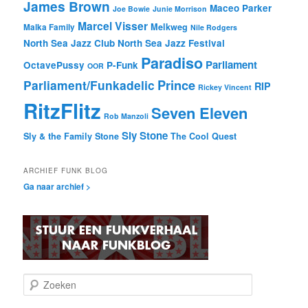
James Brown
Maceo Parker
Joe Bowie
Junie Morrison
Marcel Visser
Melkweg
Malka Family
Nile Rodgers
North Sea Jazz Club
North Sea Jazz Festival
Paradiso
Parliament
OctavePussy
P-Funk
OOR
Prince
Parliament/Funkadelic
RIP
Rickey Vincent
RitzFlitz
Seven Eleven
Rob Manzoli
Sly Stone
Sly & the Family Stone
The Cool Quest
ARCHIEF FUNK BLOG
Ga naar archief >
Z
o
e