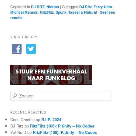
Geplaatst in
DJ RITZ
,
Nieuws
|
Getagged
DJ Ritz
,
Ferry Ultra
,
Michael Manson
,
RitzFlitz
,
Spunk
,
Tassel & Natural
|
Geef een
reactie
VINDT ONS OP:
Z
o
e
k
RECENTE REACTIES
e
Coen Grooten
op
R.I.P. 2024
n
DJ Ritz
op
RitzFlitz (108): P.Unity – No Codes
Yo! No-D
op
RitzFlitz (108): P.Unity – No Codes