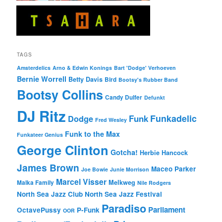
TAGS
Amsterdelics
Arno & Edwin Konings
Bart 'Dodge' Verhoeven
Bernie Worrell
Betty Davis
Bird
Bootsy's Rubber Band
Bootsy Collins
Candy Dulfer
Defunkt
DJ Ritz
Funkadelic
Funk
Dodge
Fred Wesley
Funk to the Max
Funkateer Genius
George Clinton
Gotcha!
Herbie Hancock
James Brown
Maceo Parker
Joe Bowie
Junie Morrison
Marcel Visser
Melkweg
Malka Family
Nile Rodgers
North Sea Jazz Club
North Sea Jazz Festival
Paradiso
Parliament
OctavePussy
P-Funk
OOR