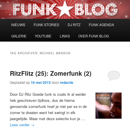
Spring
Spring
naar
naar
de
de
primaire
secundaire
Hoofdmenu
NIEUWS
FUNK STORIES
DJ RITZ
FUNK AGENDA
inhoud
inhoud
GALERIE
YOUTUBE
LINKS
OVER FUNK BLOG
TAG ARCHIEVEN:
MICHAEL MANSON
RitzFlitz (25): Zomerfunk (2)
Geplaatst op
16 mei 2015
door
redactie
Door DJ Ritz Goede funk is zoals ik al eerder
heb geschreven tijdloos, dus de hierna
genoemde zomerfunk hoef je niet per se in de
zomer te draaien want het swingt in elk
jaargetijde. Maar met deze selectie kun je …
Lees verder
→