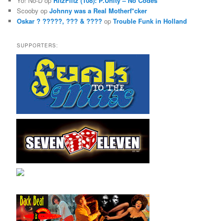
Yo! No-D
op
RitzFlitz (108): P.Unity – No Codes
Scooby
op
Johnny was a Real Motherf*cker
Oskar ? ?????, ??? & ????
op
Trouble Funk in Holland
SUPPORTERS: