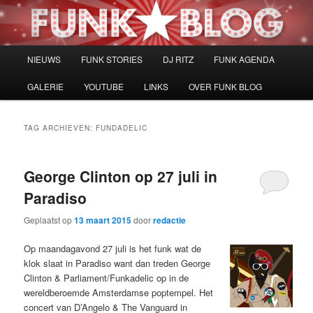
Spring
Spring
naar
naar
de
de
primaire
secundaire
Hoofdmenu
NIEUWS
FUNK STORIES
DJ RITZ
FUNK AGENDA
inhoud
inhoud
GALERIE
YOUTUBE
LINKS
OVER FUNK BLOG
TAG ARCHIEVEN:
FUNDADELIC
George Clinton op 27 juli in
Paradiso
Geplaatst op
13 maart 2015
door
redactie
Op maandagavond 27 juli is het funk wat de
klok slaat in Paradiso want dan treden George
Clinton & Parliament/Funkadelic op in de
wereldberoemde Amsterdamse poptempel. Het
concert van D’Angelo & The Vanguard in