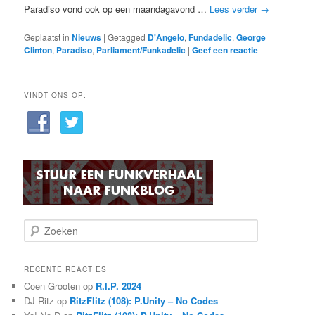
Paradiso vond ook op een maandagavond …
Lees verder
→
Geplaatst in
Nieuws
|
Getagged
D'Angelo
,
Fundadelic
,
George
Clinton
,
Paradiso
,
Parliament/Funkadelic
|
Geef een reactie
VINDT ONS OP:
Z
o
e
k
RECENTE REACTIES
e
Coen Grooten
op
R.I.P. 2024
n
DJ Ritz
op
RitzFlitz (108): P.Unity – No Codes