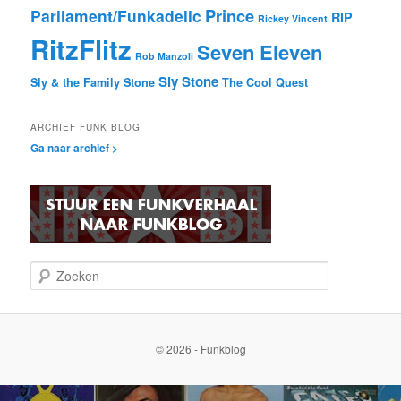
Prince
Parliament/Funkadelic
RIP
Rickey Vincent
RitzFlitz
Seven Eleven
Rob Manzoli
Sly Stone
Sly & the Family Stone
The Cool Quest
ARCHIEF FUNK BLOG
Ga naar archief >
Z
o
e
k
e
© 2026 - Funkblog
n