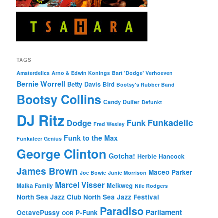
TAGS
Amsterdelics
Arno & Edwin Konings
Bart 'Dodge' Verhoeven
Bernie Worrell
Betty Davis
Bird
Bootsy's Rubber Band
Bootsy Collins
Candy Dulfer
Defunkt
DJ Ritz
Funkadelic
Funk
Dodge
Fred Wesley
Funk to the Max
Funkateer Genius
George Clinton
Gotcha!
Herbie Hancock
James Brown
Maceo Parker
Joe Bowie
Junie Morrison
Marcel Visser
Melkweg
Malka Family
Nile Rodgers
North Sea Jazz Club
North Sea Jazz Festival
Paradiso
Parliament
OctavePussy
P-Funk
OOR