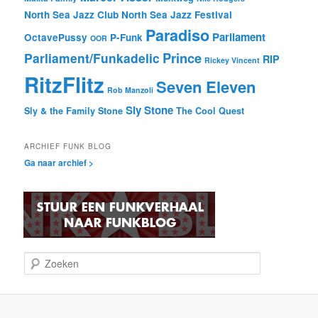
North Sea Jazz Club
North Sea Jazz Festival
Paradiso
Parliament
OctavePussy
P-Funk
OOR
Prince
Parliament/Funkadelic
RIP
Rickey Vincent
RitzFlitz
Seven Eleven
Rob Manzoli
Sly Stone
Sly & the Family Stone
The Cool Quest
ARCHIEF FUNK BLOG
Ga naar archief >
Z
o
e
k
e