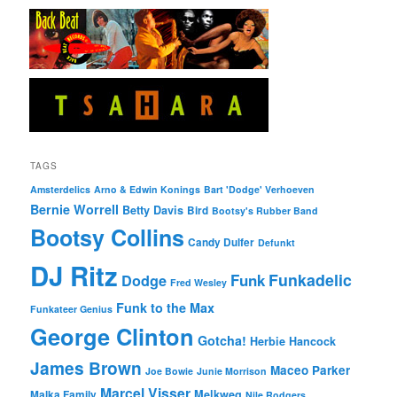
TAGS
Amsterdelics
Arno & Edwin Konings
Bart 'Dodge' Verhoeven
Bernie Worrell
Betty Davis
Bird
Bootsy's Rubber Band
Bootsy Collins
Candy Dulfer
Defunkt
DJ Ritz
Funkadelic
Funk
Dodge
Fred Wesley
Funk to the Max
Funkateer Genius
George Clinton
Gotcha!
Herbie Hancock
James Brown
Maceo Parker
Joe Bowie
Junie Morrison
Marcel Visser
Melkweg
Malka Family
Nile Rodgers