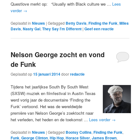
Questlove merkt op: “Usually with Black culture we …
Lees
verder
→
Geplaatst in
Nieuws
|
Getagged
Betty Davis
,
Finding the Funk
,
Miles
Davis
,
Nasty Gal
,
They Say I'm Different
|
Geef een reactie
Nelson George zocht en vond
de Funk
Geplaatst op
15 januari 2014
door
redactie
Tijdens het jaarlijkse South By South West
(SXSW) muziek en filmfestival in Austin Texas
werd vorig jaar de documentaire ‘Finding the
Funk’ vertoond. Het was de wereldwijde
première van Nelson George’s zoektocht naar
het verleden, het heden en de toekomst …
Lees verder
→
Geplaatst in
Nieuws
|
Getagged
Bootsy Collins
,
Finding the Funk
,
Funk
,
George Clinton
,
Hip Hop
,
Horace Silver
,
James Brown
,