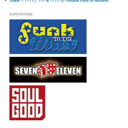
Oskar ? ?????, ??? & ????
op
Trouble Funk in Holland
SUPPORTERS: