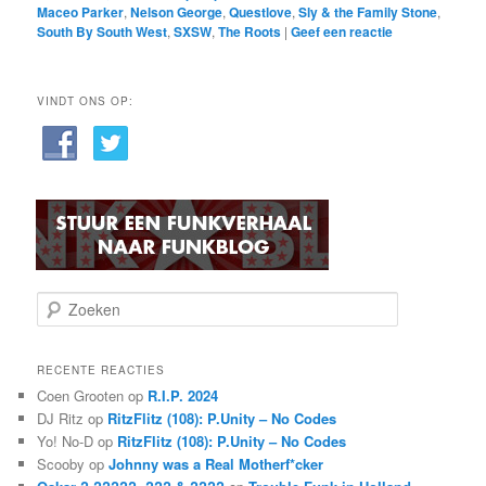
Maceo Parker
,
Nelson George
,
Questlove
,
Sly & the Family Stone
,
South By South West
,
SXSW
,
The Roots
|
Geef een reactie
VINDT ONS OP:
Z
o
e
k
RECENTE REACTIES
e
Coen Grooten
op
R.I.P. 2024
n
DJ Ritz
op
RitzFlitz (108): P.Unity – No Codes
Yo! No-D
op
RitzFlitz (108): P.Unity – No Codes
Scooby
op
Johnny was a Real Motherf*cker