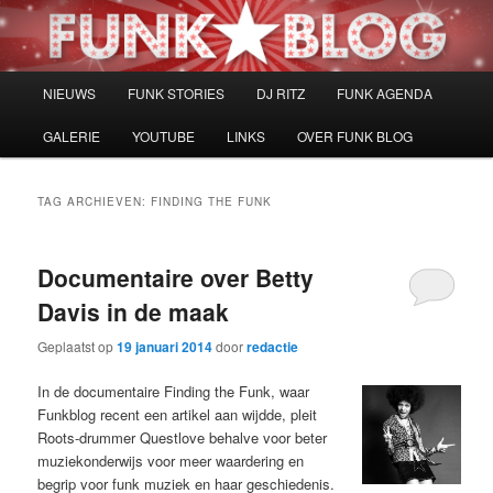
Spring
Spring
naar
naar
de
de
primaire
secundaire
Hoofdmenu
NIEUWS
FUNK STORIES
DJ RITZ
FUNK AGENDA
inhoud
inhoud
GALERIE
YOUTUBE
LINKS
OVER FUNK BLOG
TAG ARCHIEVEN:
FINDING THE FUNK
Documentaire over Betty
Davis in de maak
Geplaatst op
19 januari 2014
door
redactie
In de documentaire Finding the Funk, waar
Funkblog recent een artikel aan wijdde, pleit
Roots-drummer Questlove behalve voor beter
muziekonderwijs voor meer waardering en
begrip voor funk muziek en haar geschiedenis.