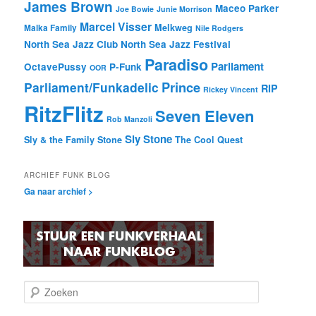
James Brown
Maceo Parker
Joe Bowie
Junie Morrison
Marcel Visser
Melkweg
Malka Family
Nile Rodgers
North Sea Jazz Club
North Sea Jazz Festival
Paradiso
Parliament
OctavePussy
P-Funk
OOR
Prince
Parliament/Funkadelic
RIP
Rickey Vincent
RitzFlitz
Seven Eleven
Rob Manzoli
Sly Stone
Sly & the Family Stone
The Cool Quest
ARCHIEF FUNK BLOG
Ga naar archief >
Z
o
e