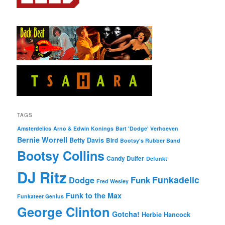
TAGS
Amsterdelics
Arno & Edwin Konings
Bart 'Dodge' Verhoeven
Bernie Worrell
Betty Davis
Bird
Bootsy's Rubber Band
Bootsy Collins
Candy Dulfer
Defunkt
DJ Ritz
Funkadelic
Funk
Dodge
Fred Wesley
Funk to the Max
Funkateer Genius
George Clinton
Gotcha!
Herbie Hancock