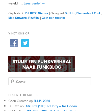
wereld. …
Lees verder
→
Geplaatst in
DJ RITZ
,
Nieuws
|
Getagged
DJ Ritz
,
Elements of Funk
,
Max Stowers
,
RitzFlitz
|
Geef een reactie
VINDT ONS OP:
Z
o
e
k
RECENTE REACTIES
e
Coen Grooten
op
R.I.P. 2024
n
DJ Ritz
op
RitzFlitz (108): P.Unity – No Codes