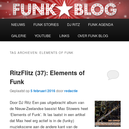
Spring
Spring
naar
naar
de
de
primaire
secundaire
Hoofdmenu
NIEUWS
FUNK STORIES
DJ RITZ
FUNK AGENDA
inhoud
inhoud
GALERIE
YOUTUBE
LINKS
OVER FUNK BLOG
TAG ARCHIEVEN:
ELEMENTS OF FUNK
RitzFlitz (37): Elements of
Funk
Geplaatst op
5 februari 2016
door
redactie
Door DJ Ritz Een pas uitgebracht album van
de Nieuw-Zeelandse bassist Max Stowers heet
‘Elements of Funk’. Ik las laatst in een artikel
dat Max heel erg actief is in de (funky)
muziekscene aan de andere kant van de