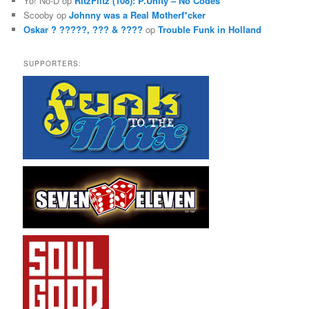
Yo! No-D
op
RitzFlitz (108): P.Unity – No Codes
Scooby
op
Johnny was a Real Motherf*cker
Oskar ? ?????, ??? & ????
op
Trouble Funk in Holland
SUPPORTERS: