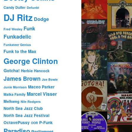
Candy Dulfer
Defunkt
DJ Ritz
Dodge
Funk
Fred Wesley
Funkadelic
Funkateer Genius
Funk to the Max
George Clinton
Gotcha!
Herbie Hancock
James Brown
Joe Bowie
Maceo Parker
Junie Morrison
Marcel Visser
Malka Family
Melkweg
Nile Rodgers
North Sea Jazz Club
North Sea Jazz Festival
OctavePussy
P-Funk
OOR
Paradiso
Parliament