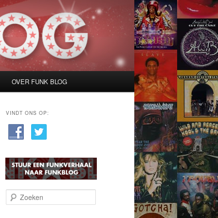
OVER FUNK BLOG
VINDT ONS OP:
Z
o
e