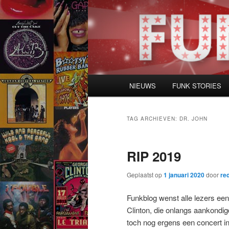
Spring
Spring
naar
naar
de
de
primaire
secundaire
inhoud
inhoud
Hoofdmenu
NIEUWS
FUNK STORIES
TAG ARCHIEVEN:
DR. JOHN
RIP 2019
Geplaatst op
1 januari 2020
door
re
Funkblog wenst alle lezers een
Clinton, die onlangs aankondig
toch nog ergens een concert in