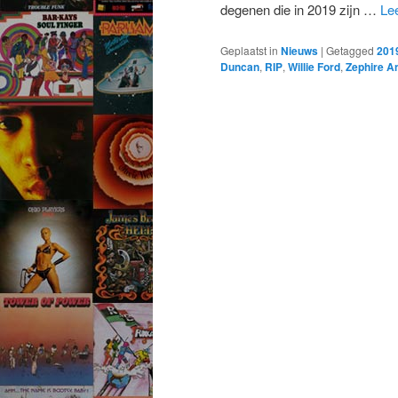
degenen die in 2019 zijn …
Le
Geplaatst in
Nieuws
|
Getagged
201
Duncan
,
RIP
,
Willie Ford
,
Zephire A