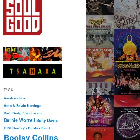
TAGS
Amsterdelics
Arno & Edwin Konings
Bart 'Dodge' Verhoeven
Bernie Worrell
Betty Davis
Bird
Bootsy's Rubber Band
Bootsy Collins