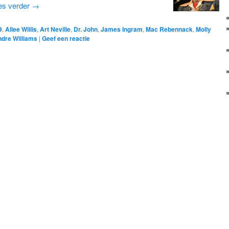
es verder
→
9
,
Allee Willis
,
Art Neville
,
Dr. John
,
James Ingram
,
Mac Rebennack
,
Molly
ndre Williams
|
Geef een reactie