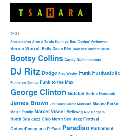
TAGS
Amsterdelics
Arno & Edwin Konings
Bart 'Dodge' Verhoeven
Bernie Worrell
Betty Davis
Bird
Bootsy's Rubber Band
Bootsy Collins
Candy Dulfer
Defunkt
DJ Ritz
Funkadelic
Funk
Dodge
Fred Wesley
Funk to the Max
Funkateer Genius
George Clinton
Gotcha!
Herbie Hancock
James Brown
Maceo Parker
Joe Bowie
Junie Morrison
Marcel Visser
Melkweg
Malka Family
Nile Rodgers
North Sea Jazz Club
North Sea Jazz Festival
Paradiso
Parliament
OctavePussy
P-Funk
OOR