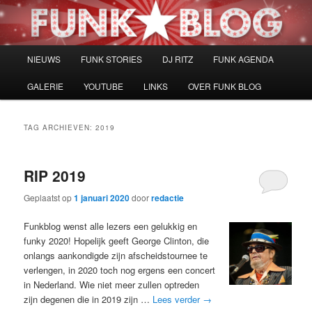
Spring
Spring
naar
naar
de
de
primaire
secundaire
Hoofdmenu
NIEUWS
FUNK STORIES
DJ RITZ
FUNK AGENDA
inhoud
inhoud
GALERIE
YOUTUBE
LINKS
OVER FUNK BLOG
TAG ARCHIEVEN:
2019
RIP 2019
Geplaatst op
1 januari 2020
door
redactie
Funkblog wenst alle lezers een gelukkig en
funky 2020! Hopelijk geeft George Clinton, die
onlangs aankondigde zijn afscheidstournee te
verlengen, in 2020 toch nog ergens een concert
in Nederland. Wie niet meer zullen optreden
zijn degenen die in 2019 zijn …
Lees verder
→