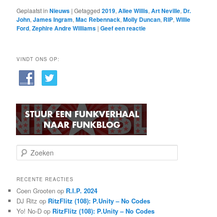
Geplaatst in
Nieuws
|
Getagged
2019
,
Allee Willis
,
Art Neville
,
Dr.
John
,
James Ingram
,
Mac Rebennack
,
Molly Duncan
,
RIP
,
Willie
Ford
,
Zephire Andre Williams
|
Geef een reactie
VINDT ONS OP:
Z
o
e
k
RECENTE REACTIES
e
Coen Grooten
op
R.I.P. 2024
n
DJ Ritz
op
RitzFlitz (108): P.Unity – No Codes
Yo! No-D
op
RitzFlitz (108): P.Unity – No Codes