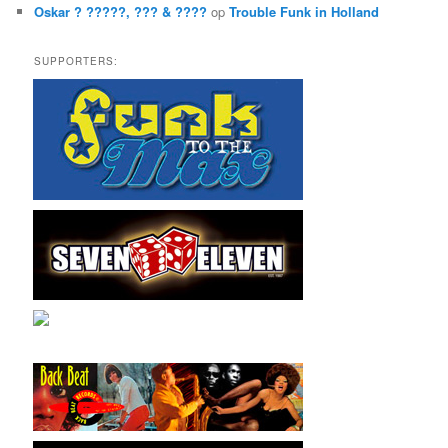
Oskar ? ?????, ??? & ????
op
Trouble Funk in Holland
SUPPORTERS: