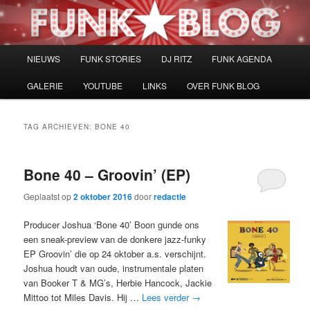
Spring
Spring
naar
naar
de
de
primaire
secundaire
Hoofdmenu
NIEUWS
FUNK STORIES
DJ RITZ
FUNK AGENDA
inhoud
inhoud
GALERIE
YOUTUBE
LINKS
OVER FUNK BLOG
TAG ARCHIEVEN:
BONE 40
Bone 40 – Groovin’ (EP)
Geplaatst op
2 oktober 2016
door
redactie
Producer Joshua ‘Bone 40’ Boon gunde ons
een sneak-preview van de donkere jazz-funky
EP Groovin’ die op 24 oktober a.s. verschijnt.
Joshua houdt van oude, instrumentale platen
van Booker T & MG’s, Herbie Hancock, Jackie
Mittoo tot Miles Davis. Hij …
Lees verder
→