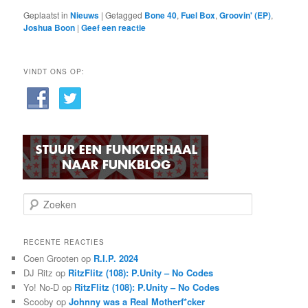
Geplaatst in
Nieuws
|
Getagged
Bone 40
,
Fuel Box
,
Groovin' (EP)
,
Joshua Boon
|
Geef een reactie
VINDT ONS OP:
Z
o
e
k
RECENTE REACTIES
e
Coen Grooten
op
R.I.P. 2024
n
DJ Ritz
op
RitzFlitz (108): P.Unity – No Codes
Yo! No-D
op
RitzFlitz (108): P.Unity – No Codes
Scooby
op
Johnny was a Real Motherf*cker