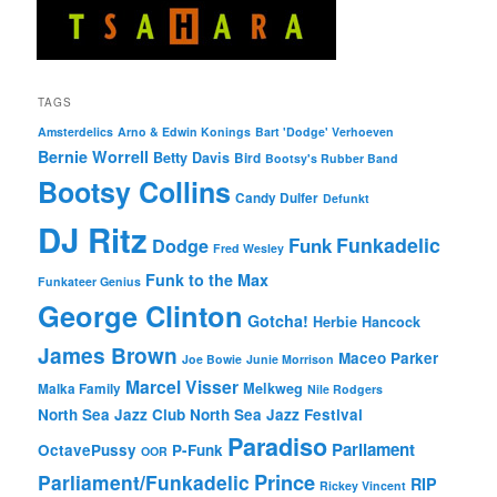
TAGS
Amsterdelics
Arno & Edwin Konings
Bart 'Dodge' Verhoeven
Bernie Worrell
Betty Davis
Bird
Bootsy's Rubber Band
Bootsy Collins
Candy Dulfer
Defunkt
DJ Ritz
Funkadelic
Funk
Dodge
Fred Wesley
Funk to the Max
Funkateer Genius
George Clinton
Gotcha!
Herbie Hancock
James Brown
Maceo Parker
Joe Bowie
Junie Morrison
Marcel Visser
Melkweg
Malka Family
Nile Rodgers
North Sea Jazz Club
North Sea Jazz Festival
Paradiso
Parliament
OctavePussy
P-Funk
OOR
Prince
Parliament/Funkadelic
RIP
Rickey Vincent