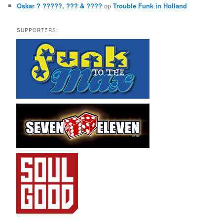
Oskar ? ?????, ??? & ????
op
Trouble Funk in Holland
SUPPORTERS: