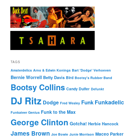
TAGS
Amsterdelics
Arno & Edwin Konings
Bart 'Dodge' Verhoeven
Bernie Worrell
Betty Davis
Bird
Bootsy's Rubber Band
Bootsy Collins
Candy Dulfer
Defunkt
DJ Ritz
Funkadelic
Funk
Dodge
Fred Wesley
Funk to the Max
Funkateer Genius
George Clinton
Gotcha!
Herbie Hancock
James Brown
Maceo Parker
Joe Bowie
Junie Morrison