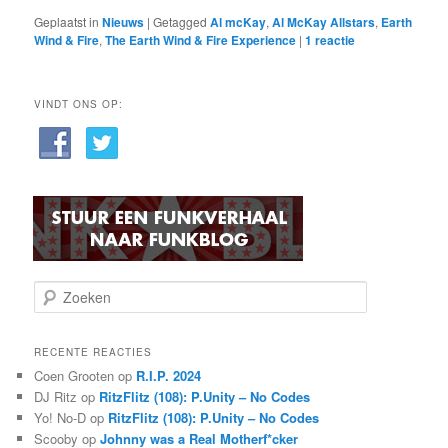
Geplaatst in
Nieuws
|
Getagged
Al mcKay
,
Al McKay Allstars
,
Earth
Wind & Fire
,
The Earth Wind & Fire Experience
|
1
reactie
VINDT ONS OP:
Z
o
e
k
RECENTE REACTIES
e
Coen Grooten
op
R.I.P. 2024
n
DJ Ritz
op
RitzFlitz (108): P.Unity – No Codes
Yo! No-D
op
RitzFlitz (108): P.Unity – No Codes
Scooby
op
Johnny was a Real Motherf*cker