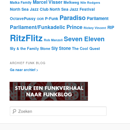
Marcel Visser
Melkweg
Malka Family
Nile Rodgers
North Sea Jazz Club
North Sea Jazz Festival
Paradiso
Parliament
OctavePussy
P-Funk
OOR
Prince
Parliament/Funkadelic
RIP
Rickey Vincent
RitzFlitz
Seven Eleven
Rob Manzoli
Sly Stone
Sly & the Family Stone
The Cool Quest
ARCHIEF FUNK BLOG
Ga naar archief >
Z
o
e
k