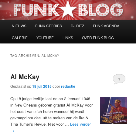
Spring
Spring
naar
naar
de
de
primaire
secundaire
Hoofdmenu
NIEUWS
FUNK STORIES
DJ RITZ
FUNK AGENDA
inhoud
inhoud
GALERIE
YOUTUBE
LINKS
OVER FUNK BLOG
TAG ARCHIEVEN:
AL MCKAY
Al McKay
1
Geplaatst op
18 juli 2015
door
redactie
Op 18-jarige leeftijd laat de op 2 februari 1948
in New Orleans geboren gitarist Al McKay voor
het eerst van zich horen wanneer hij wordt
gevraagd om deel uit te maken van de Ike &
Tina Turner’s Revue. Niet voor …
Lees verder
→