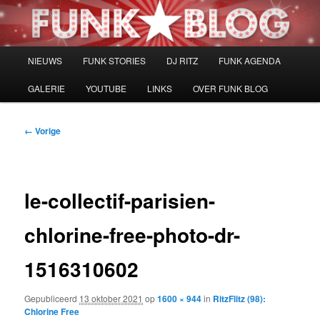
Spring
naar
de
primaire
Hoofdmenu
NIEUWS
FUNK STORIES
DJ RITZ
FUNK AGENDA
inhoud
GALERIE
YOUTUBE
LINKS
OVER FUNK BLOG
Afbeeldingsnavigatie
← Vorige
le-collectif-parisien-
chlorine-free-photo-dr-
1516310602
Gepubliceerd
13 oktober 2021
op
1600 × 944
in
RitzFlitz (98):
Chlorine Free