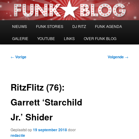
Spring
naar
de
primaire
Hoofdmenu
NIEUWS
FUNK STORIES
DJ RITZ
FUNK AGENDA
inhoud
GALERIE
YOUTUBE
LINKS
OVER FUNK BLOG
Bericht
←
Vorige
Volgende
→
navigatie
RitzFlitz (76):
Garrett ‘Starchild
Jr.’ Shider
Geplaatst op
19 september 2018
door
redactie