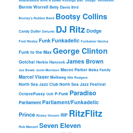
Amsterdelics
Arno & Edwin Konings
Bart 'Dodge' Verhoeven
Bernie Worrell
Betty Davis
Bird
Bootsy Collins
Bootsy's Rubber Band
DJ Ritz
Dodge
Candy Dulfer
Defunkt
Funkadelic
Funk
Fred Wesley
Funkateer Genius
George Clinton
Funk to the Max
James Brown
Gotcha!
Herbie Hancock
Maceo Parker
Malka Family
Joe Bowie
Junie Morrison
Marcel Visser
Melkweg
Nile Rodgers
North Sea Jazz Club
North Sea Jazz Festival
Paradiso
OctavePussy
P-Funk
OOR
Parliament/Funkadelic
Parliament
RitzFlitz
Prince
RIP
Rickey Vincent
Seven Eleven
Rob Manzoli