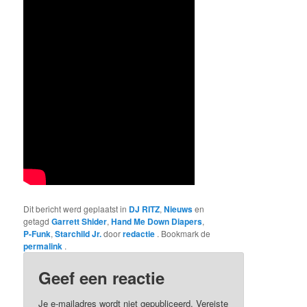
Dit bericht werd geplaatst in
DJ RITZ
,
Nieuws
en
getagd
Garrett Shider
,
Hand Me Down Diapers
,
P-Funk
,
Starchild Jr.
door
redactie
. Bookmark de
permalink
.
Geef een reactie
Je e-mailadres wordt niet gepubliceerd.
Vereiste