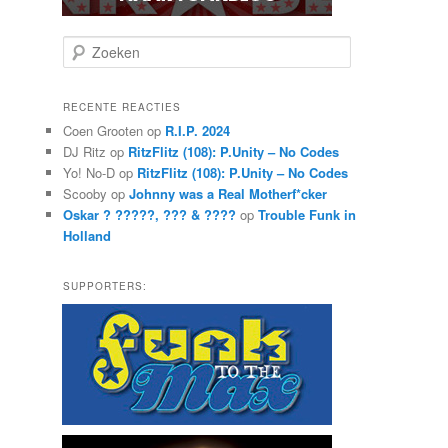
Z
o
e
k
RECENTE REACTIES
e
Coen Grooten
op
R.I.P. 2024
n
DJ Ritz
op
RitzFlitz (108): P.Unity – No Codes
Yo! No-D
op
RitzFlitz (108): P.Unity – No Codes
Scooby
op
Johnny was a Real Motherf*cker
Oskar ? ?????, ??? & ????
op
Trouble Funk in
Holland
SUPPORTERS: