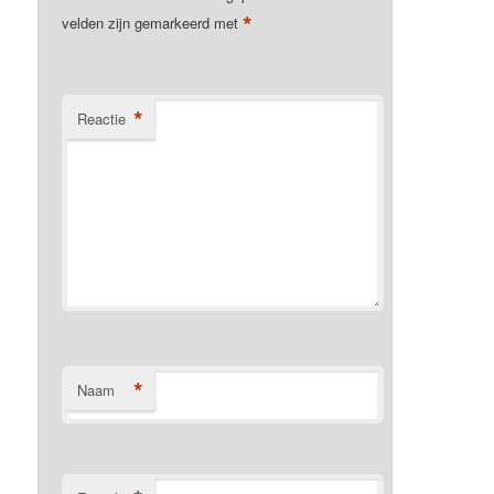
*
velden zijn gemarkeerd met
*
Reactie
*
Naam