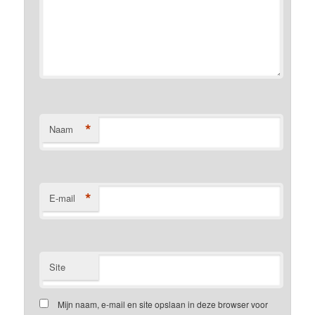
*
Naam
*
E-mail
Site
Mijn naam, e-mail en site opslaan in deze browser voor