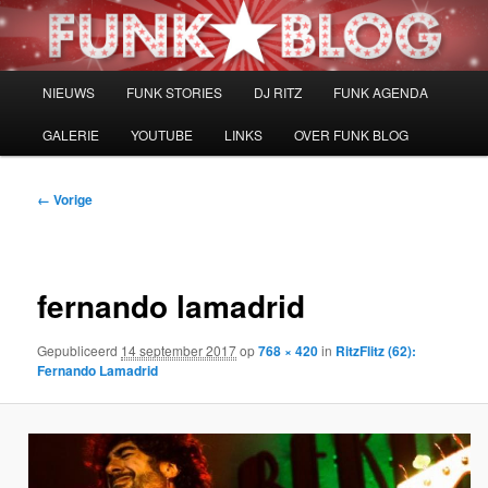
Spring
naar
de
primaire
Hoofdmenu
NIEUWS
FUNK STORIES
DJ RITZ
FUNK AGENDA
inhoud
GALERIE
YOUTUBE
LINKS
OVER FUNK BLOG
Afbeeldingsnavigatie
← Vorige
fernando lamadrid
Gepubliceerd
14 september 2017
op
768 × 420
in
RitzFlitz (62):
Fernando Lamadrid