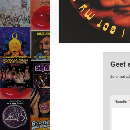
Geef 
Je e-mailad
Reactie