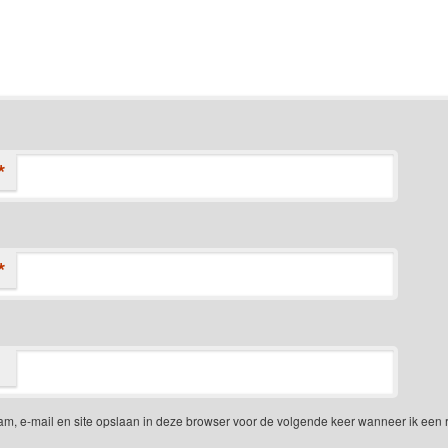
*
*
am, e-mail en site opslaan in deze browser voor de volgende keer wanneer ik een 