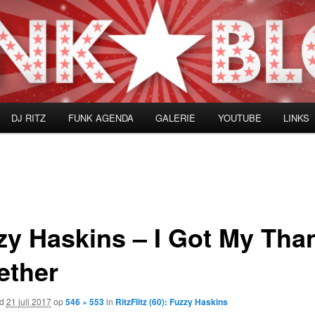
DJ RITZ
FUNK AGENDA
GALERIE
YOUTUBE
LINKS
zy Haskins – I Got My Tha
ether
rd
21 juli 2017
op
546 × 553
in
RitzFlitz (60): Fuzzy Haskins