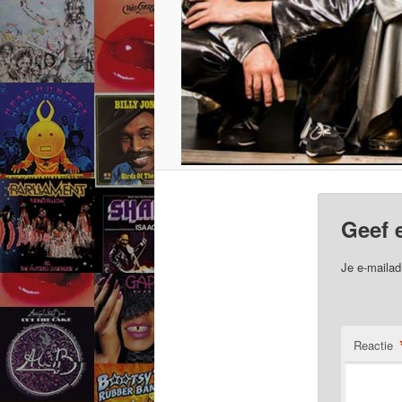
Geef 
Je e-mailad
Reactie