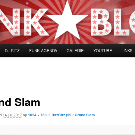
DJ RITZ
FUNK AGENDA
GALERIE
YOUTUBE
LINKS
nd Slam
rd
14 juli 2017
op
1024 × 768
in
RitzFlitz (59): Grand Slam