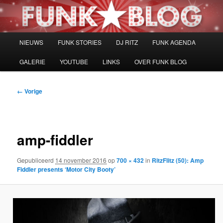
Spring
naar
de
primaire
Hoofdmenu
NIEUWS
FUNK STORIES
DJ RITZ
FUNK AGENDA
inhoud
GALERIE
YOUTUBE
LINKS
OVER FUNK BLOG
Afbeeldingsnavigatie
← Vorige
amp-fiddler
Gepubliceerd
14 november 2016
op
700 × 432
in
RitzFlitz (50): Amp
Fiddler presents ‘Motor City Booty’