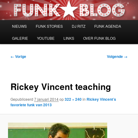
Spring
naar
de
primaire
Hoofdmenu
NIEUWS
FUNK STORIES
DJ RITZ
FUNK AGENDA
inhoud
GALERIE
YOUTUBE
LINKS
OVER FUNK BLOG
Afbeeldingsnavigatie
← Vorige
Volgende →
Rickey Vincent teaching
Gepubliceerd
7 januari 2014
op
322 × 240
in
Rickey Vincent’s
favoriete funk van 2013