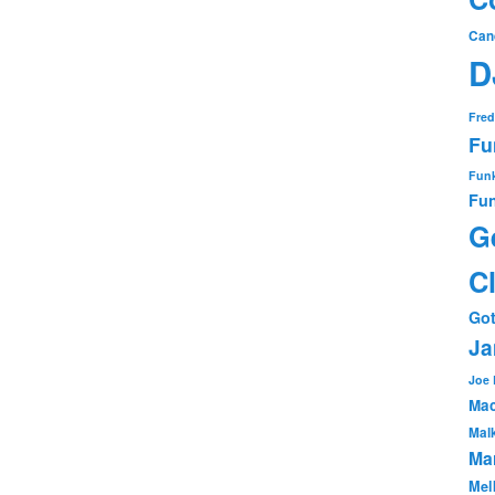
Can
D
Fred
Fu
Funk
Fun
G
C
Got
Ja
Joe
Mac
Mal
Mar
Mel