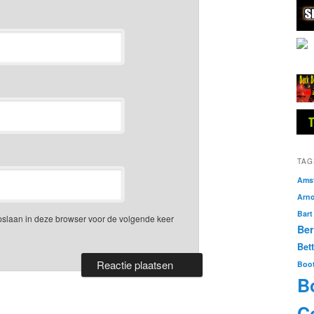
TAG
Amst
Arn
Bart
opslaan in deze browser voor de volgende keer
Ber
Bet
Boo
B
Co