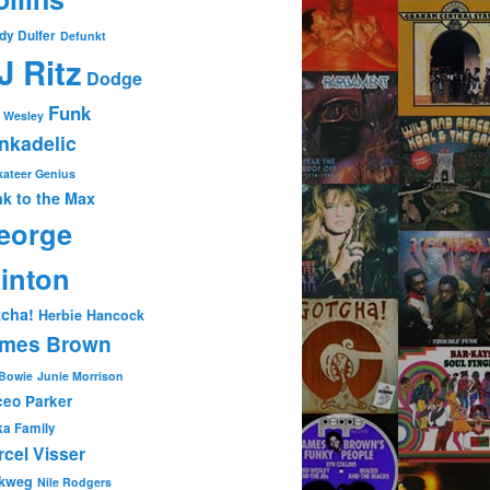
dy Dulfer
Defunkt
J Ritz
Dodge
Funk
 Wesley
nkadelic
ateer Genius
k to the Max
eorge
linton
cha!
Herbie Hancock
mes Brown
 Bowie
Junie Morrison
eo Parker
ka Family
cel Visser
kweg
Nile Rodgers