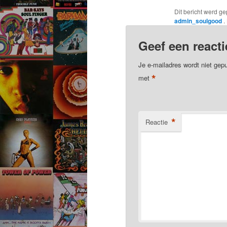
Dit bericht werd ge
admin_soulgood
.
Geef een reacti
Je e-mailadres wordt niet gepu
*
met
*
Reactie