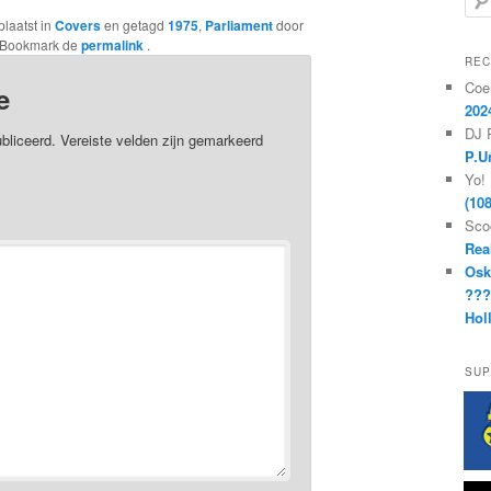
o
plaatst in
Covers
en getagd
1975
,
Parliament
door
e
 Bookmark de
permalink
.
k
REC
e
Coe
e
n
202
DJ 
bliceerd.
Vereiste velden zijn gemarkeerd
P.U
Yo!
(10
Sco
Rea
Osk
??
Hol
SUP