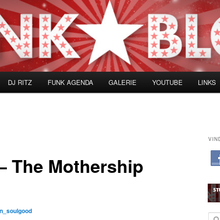
DJ RITZ
FUNK AGENDA
GALERIE
YOUTUBE
LINKS
VIN
 – The Mothership
n_soulgood
Z