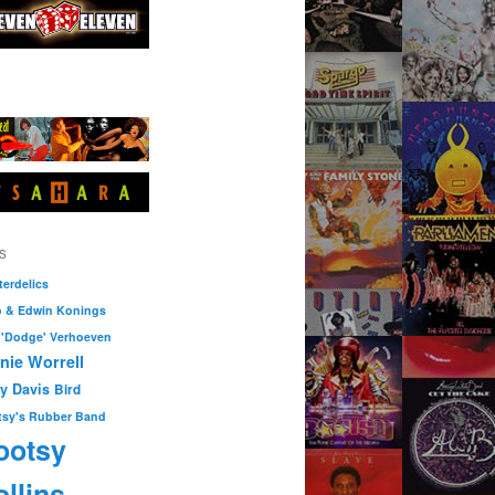
S
erdelics
o & Edwin Konings
 'Dodge' Verhoeven
nie Worrell
ty Davis
Bird
tsy's Rubber Band
ootsy
llins