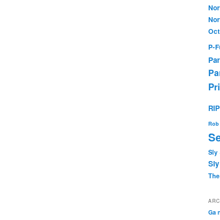
Nor
Nor
Oc
P-F
Par
Pa
Pr
RI
Rob 
Se
Sly
Sly
The
ARC
Ga n