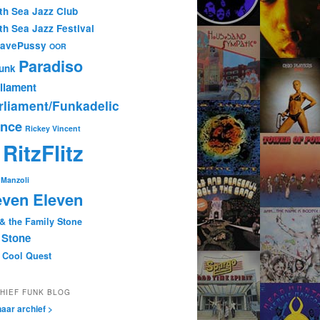
th Sea Jazz Club
th Sea Jazz Festival
tavePussy
OOR
Paradiso
unk
liament
rliament/Funkadelic
ince
Rickey Vincent
RitzFlitz
P
Manzoli
ven Eleven
 & the Family Stone
 Stone
 Cool Quest
HIEF FUNK BLOG
aar archief >