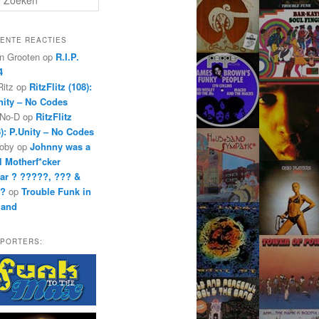
ENTE REACTIES
n Grooten
op
R.I.P.
4
Ritz
op
RitzFlitz (108):
nity – No Codes
 No-D
op
RitzFlitz
8): P.Unity – No Codes
oby
op
Johnny was a
l Motherf*cker
ar ? ?????, ??? &
??
op
Trouble Funk in
land
PORTERS: