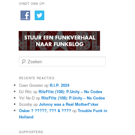
VINDT ONS OP:
Z
o
e
k
RECENTE REACTIES
e
Coen Grooten
op
R.I.P. 2024
n
DJ Ritz
op
RitzFlitz (108): P.Unity – No Codes
Yo! No-D
op
RitzFlitz (108): P.Unity – No Codes
Scooby
op
Johnny was a Real Motherf*cker
Oskar ? ?????, ??? & ????
op
Trouble Funk in
Holland
SUPPORTERS: