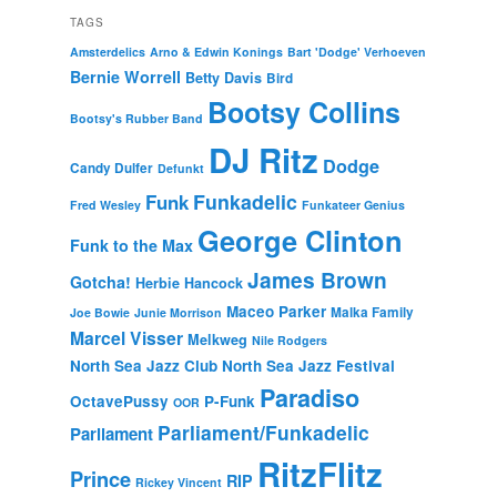
TAGS
Amsterdelics
Arno & Edwin Konings
Bart 'Dodge' Verhoeven
Bernie Worrell
Betty Davis
Bird
Bootsy Collins
Bootsy's Rubber Band
DJ Ritz
Dodge
Candy Dulfer
Defunkt
Funkadelic
Funk
Fred Wesley
Funkateer Genius
George Clinton
Funk to the Max
James Brown
Gotcha!
Herbie Hancock
Maceo Parker
Malka Family
Joe Bowie
Junie Morrison
Marcel Visser
Melkweg
Nile Rodgers
North Sea Jazz Club
North Sea Jazz Festival
Paradiso
OctavePussy
P-Funk
OOR
Parliament/Funkadelic
Parliament
RitzFlitz
Prince
RIP
Rickey Vincent