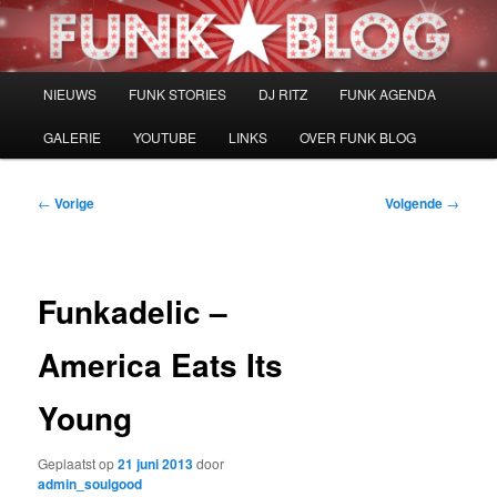
Spring
naar
de
primaire
Hoofdmenu
NIEUWS
FUNK STORIES
DJ RITZ
FUNK AGENDA
inhoud
GALERIE
YOUTUBE
LINKS
OVER FUNK BLOG
Bericht
←
Vorige
Volgende
→
navigatie
Funkadelic –
America Eats Its
Young
Geplaatst op
21 juni 2013
door
admin_soulgood