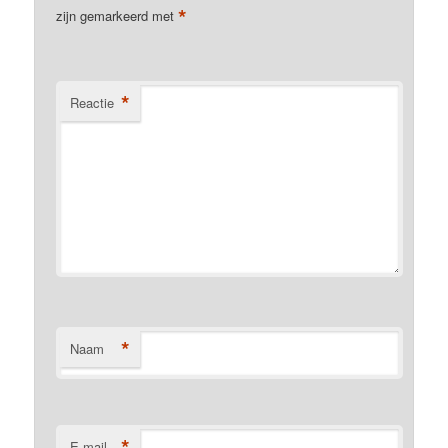
*
zijn gemarkeerd met
*
Reactie
*
Naam
*
E-mail