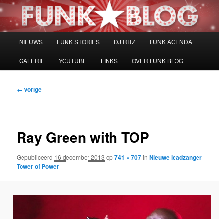
Spring
naar
de
primaire
Hoofdmenu
NIEUWS
FUNK STORIES
DJ RITZ
FUNK AGENDA
inhoud
GALERIE
YOUTUBE
LINKS
OVER FUNK BLOG
Afbeeldingsnavigatie
← Vorige
Ray Green with TOP
Gepubliceerd
16 december 2013
op
741 × 707
in
Nieuwe leadzanger
Tower of Power