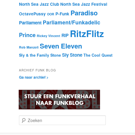
North Sea Jazz Club
North Sea Jazz Festival
Paradiso
OctavePussy
P-Funk
OOR
Parliament/Funkadelic
Parliament
RitzFlitz
Prince
RIP
Rickey Vincent
Seven Eleven
Rob Manzoli
Sly Stone
Sly & the Family Stone
The Cool Quest
ARCHIEF FUNK BLOG
Ga naar archief >
Z
o
e