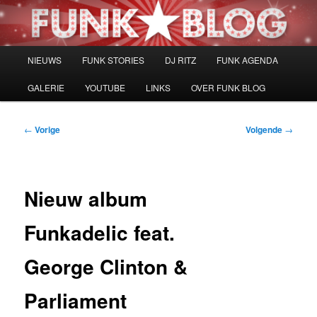
Spring
naar
de
primaire
Hoofdmenu
NIEUWS
FUNK STORIES
DJ RITZ
FUNK AGENDA
inhoud
GALERIE
YOUTUBE
LINKS
OVER FUNK BLOG
Bericht
←
Vorige
Volgende
→
navigatie
Nieuw album
Funkadelic feat.
George Clinton &
Parliament