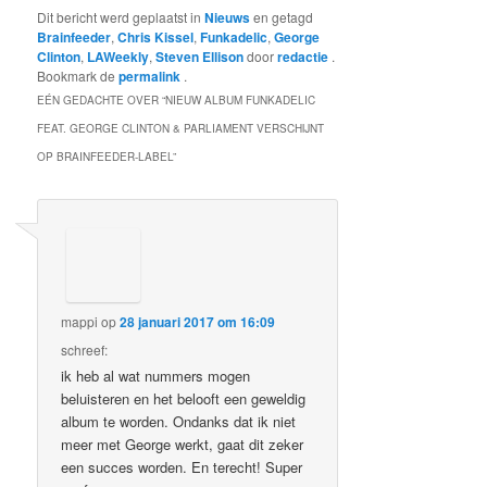
Dit bericht werd geplaatst in
Nieuws
en getagd
Brainfeeder
,
Chris Kissel
,
Funkadelic
,
George
Clinton
,
LAWeekly
,
Steven Ellison
door
redactie
.
Bookmark de
permalink
.
EÉN GEDACHTE OVER “
NIEUW ALBUM FUNKADELIC
FEAT. GEORGE CLINTON & PARLIAMENT VERSCHIJNT
OP BRAINFEEDER-LABEL
”
mappi
op
28 januari 2017 om 16:09
schreef:
ik heb al wat nummers mogen
beluisteren en het belooft een geweldig
album te worden. Ondanks dat ik niet
meer met George werkt, gaat dit zeker
een succes worden. En terecht! Super