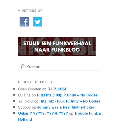
VINDT ONS OP:
Z
o
e
k
RECENTE REACTIES
e
Coen Grooten
op
R.I.P. 2024
n
DJ Ritz
op
RitzFlitz (108): P.Unity – No Codes
Yo! No-D
op
RitzFlitz (108): P.Unity – No Codes
Scooby
op
Johnny was a Real Motherf*cker
Oskar ? ?????, ??? & ????
op
Trouble Funk in
Holland