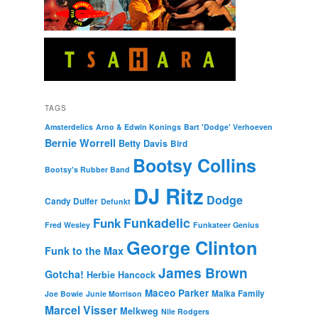
TAGS
Amsterdelics
Arno & Edwin Konings
Bart 'Dodge' Verhoeven
Bernie Worrell
Betty Davis
Bird
Bootsy Collins
Bootsy's Rubber Band
DJ Ritz
Dodge
Candy Dulfer
Defunkt
Funkadelic
Funk
Fred Wesley
Funkateer Genius
George Clinton
Funk to the Max
James Brown
Gotcha!
Herbie Hancock
Maceo Parker
Malka Family
Joe Bowie
Junie Morrison
Marcel Visser
Melkweg
Nile Rodgers