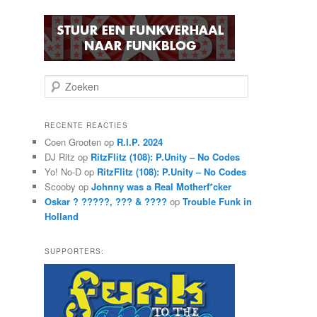
Z
o
e
k
RECENTE REACTIES
e
Coen Grooten
op
R.I.P. 2024
n
DJ Ritz
op
RitzFlitz (108): P.Unity – No Codes
Yo! No-D
op
RitzFlitz (108): P.Unity – No Codes
Scooby
op
Johnny was a Real Motherf*cker
Oskar ? ?????, ??? & ????
op
Trouble Funk in
Holland
SUPPORTERS: