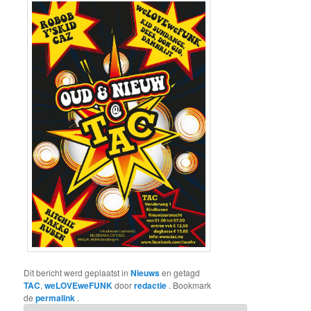
Dit bericht werd geplaatst in
Nieuws
en getagd
TAC
,
weLOVEweFUNK
door
redactie
. Bookmark
de
permalink
.