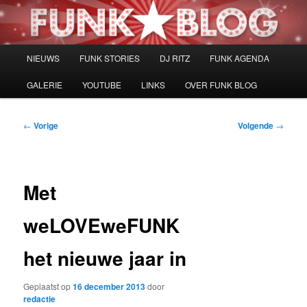
Spring
naar
de
primaire
Hoofdmenu
NIEUWS
FUNK STORIES
DJ RITZ
FUNK AGENDA
inhoud
GALERIE
YOUTUBE
LINKS
OVER FUNK BLOG
Bericht
←
Vorige
Volgende
→
navigatie
Met
weLOVEweFUNK
het nieuwe jaar in
Geplaatst op
16 december 2013
door
redactie