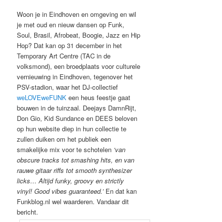
Woon je in Eindhoven en omgeving en wil
je met oud en nieuw dansen op Funk,
Soul, Brasil, Afrobeat, Boogie, Jazz en Hip
Hop? Dat kan op 31 december in het
Temporary Art Centre (TAC in de
volksmond), een broedplaats voor culturele
vernieuwing in Eindhoven, tegenover het
PSV-stadion, waar het DJ-collectief
weLOVEweFUNK
een heus feestje gaat
bouwen in de tuinzaal. Deejays DamnRijt,
Don Gio, Kid Sundance en DEES beloven
op hun website diep in hun collectie te
zullen duiken om het publiek een
smakelijke mix voor te schotelen
‘van
obscure tracks tot smashing hits, en van
rauwe gitaar riffs tot smooth synthesizer
licks… Altijd funky, groovy en strictly
vinyl! Good vibes guaranteed.’
En dat kan
Funkblog.nl wel waarderen. Vandaar dit
bericht.