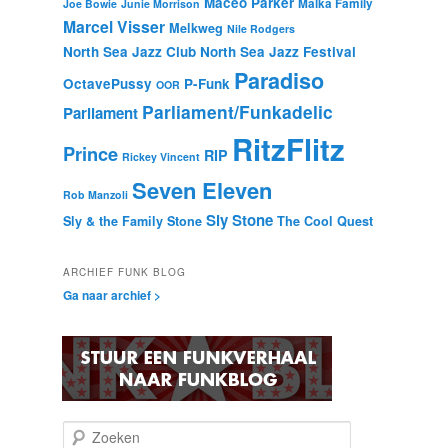
Maceo Parker
Malka Family
Joe Bowie
Junie Morrison
Marcel Visser
Melkweg
Nile Rodgers
North Sea Jazz Club
North Sea Jazz Festival
Paradiso
OctavePussy
P-Funk
OOR
Parliament/Funkadelic
Parliament
RitzFlitz
Prince
RIP
Rickey Vincent
Seven Eleven
Rob Manzoli
Sly Stone
Sly & the Family Stone
The Cool Quest
ARCHIEF FUNK BLOG
Ga naar archief >
Z