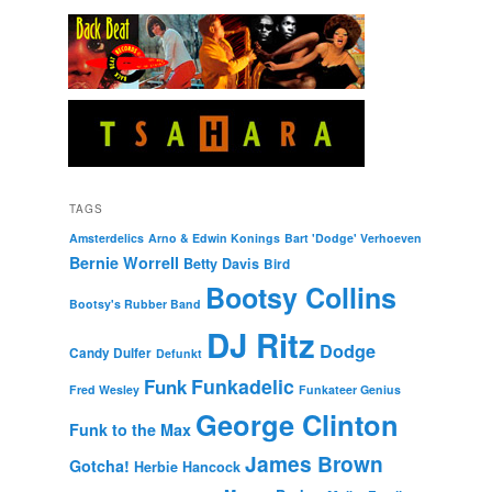
TAGS
Amsterdelics
Arno & Edwin Konings
Bart 'Dodge' Verhoeven
Bernie Worrell
Betty Davis
Bird
Bootsy Collins
Bootsy's Rubber Band
DJ Ritz
Dodge
Candy Dulfer
Defunkt
Funkadelic
Funk
Fred Wesley
Funkateer Genius
George Clinton
Funk to the Max
James Brown
Gotcha!
Herbie Hancock