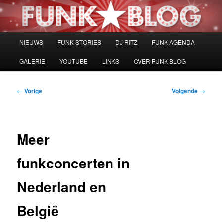
Spring
naar
de
primaire
Hoofdmenu
NIEUWS
FUNK STORIES
DJ RITZ
FUNK AGENDA
inhoud
GALERIE
YOUTUBE
LINKS
OVER FUNK BLOG
Bericht
←
Vorige
Volgende
→
navigatie
Meer
funkconcerten in
Nederland en
België