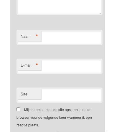
*
Naam
*
E-mail
Site
Mijn naam, e-mail en site opslaan in deze
browser voor de volgende keer wanneer ik een
reactie plaats.