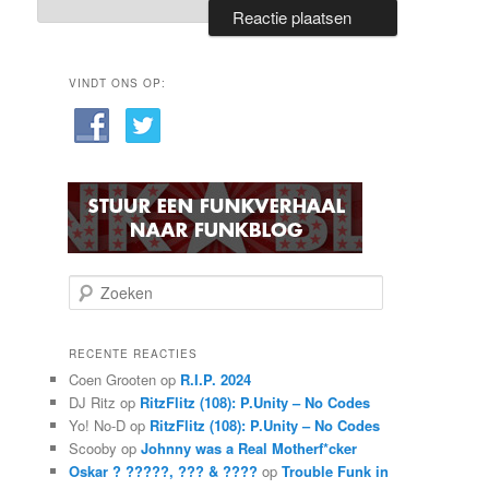
VINDT ONS OP:
Z
o
e
k
RECENTE REACTIES
e
Coen Grooten
op
R.I.P. 2024
n
DJ Ritz
op
RitzFlitz (108): P.Unity – No Codes
Yo! No-D
op
RitzFlitz (108): P.Unity – No Codes
Scooby
op
Johnny was a Real Motherf*cker
Oskar ? ?????, ??? & ????
op
Trouble Funk in